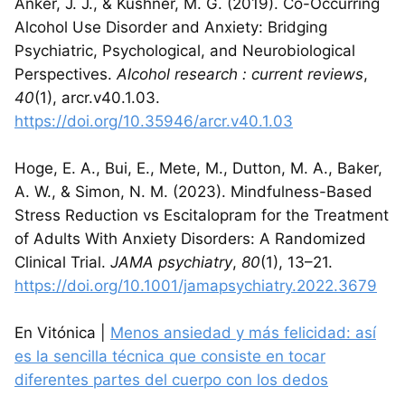
Anker, J. J., & Kushner, M. G. (2019). Co-Occurring
Alcohol Use Disorder and Anxiety: Bridging
Psychiatric, Psychological, and Neurobiological
Perspectives.
Alcohol research : current reviews
,
40
(1), arcr.v40.1.03.
https://doi.org/10.35946/arcr.v40.1.03
Hoge, E. A., Bui, E., Mete, M., Dutton, M. A., Baker,
A. W., & Simon, N. M. (2023). Mindfulness-Based
Stress Reduction vs Escitalopram for the Treatment
of Adults With Anxiety Disorders: A Randomized
Clinical Trial.
JAMA psychiatry
,
80
(1), 13–21.
https://doi.org/10.1001/jamapsychiatry.2022.3679
En Vitónica |
Menos ansiedad y más felicidad: así
es la sencilla técnica que consiste en tocar
diferentes partes del cuerpo con los dedos