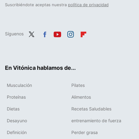
Suscribiéndote aceptas nuestra
política de privacidad
Síguenos
Twit
Fac
You
Inst
Flip
ter
ebo
tub
agr
boa
ok
e
am
rd
En Vitónica hablamos de...
Musculación
Pilates
Proteínas
Alimentos
Dietas
Recetas Saludables
Desayuno
entrenamiento de fuerza
Definición
Perder grasa