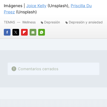
Imágenes |
Joice Kelly
(Unsplash),
Priscilla Du
Preez
(Unsplash)
TEMAS
Wellness
Depresión
Depresión y ansiedad
FACEBOOK
TWITTER
FLIPBOARD
E-
WHATSAPP
MAIL
Comentarios cerrados