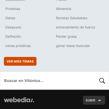
Proteínas
Alimentos
Dietas
Recetas Saludables
Desayuno
entrenamiento de fuerza
Definición
Perder grasa
cenas protéicas
ganar masa muscular
VER MÁS TEMAS
BUSC
SUBIR