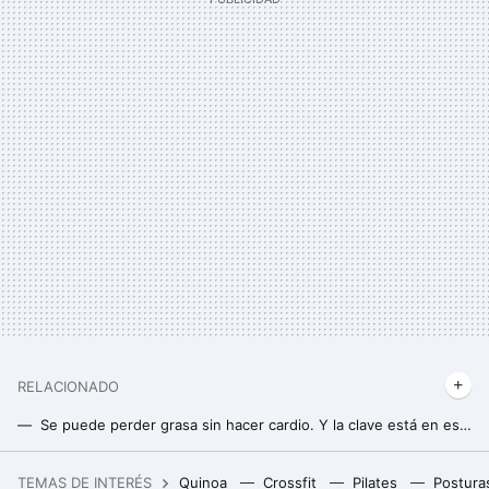
RELACIONADO
Se puede perder grasa sin hacer cardio. Y la clave está en esta combinación que realmente funciona
Los principales errores que debes evitar en 2025 para lograr tu propósito de pérdida de peso, más allá de la dieta y del entrenamiento
TEMAS DE INTERÉS
Quinoa
Crossfit
Pilates
Postura