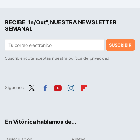
Acabó harto de freír huevos en el Landa. Ahora tiene en Burgos el único estrella Michelin ubicado en pleno Camino de Santiago
Las personas que llegan a los 80 mentalmente fuertes suelen tener en común estos hábitos justo antes de acostarse
RECIBE "In/Out", NUESTRA NEWSLETTER
La paradoja de la felicidad: un estudio demuestra que cuanto más la perseguimos más nos alejamos de ella
SEMANAL
SUSCRIBIR
Suscribiéndote aceptas nuestra
política de privacidad
Síguenos
Twit
Fac
You
Inst
Flip
ter
ebo
tub
agr
boa
ok
e
am
rd
En Vitónica hablamos de...
Musculación
Pilates