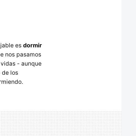
ejable es
dormir
que nos pasamos
s vidas - aunque
 de los
urmiendo.