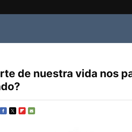
rte de nuestra vida nos 
ndo?
FACEBOOK
TWITTER
FLIPBOARD
E-
MAIL