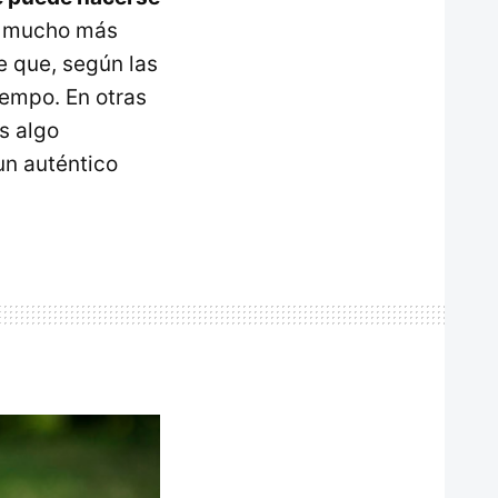
do mucho más
e que, según las
iempo. En otras
s algo
un auténtico