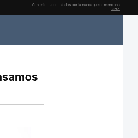
Contenidos contratados por la marca que se menciona
+info
pasamos