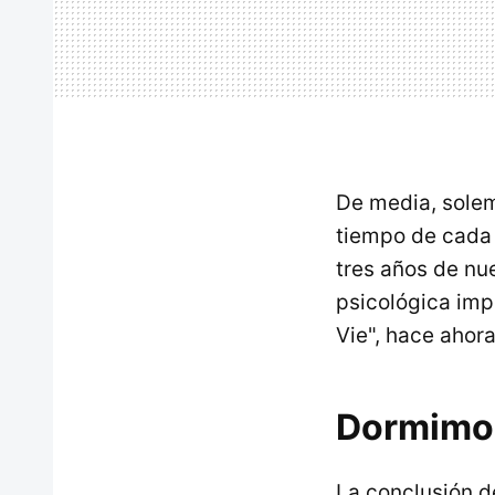
De media, sol
tiempo de cada 
tres años de nu
psicológica impo
Vie", hace ahora
Dormimos
La conclusión d