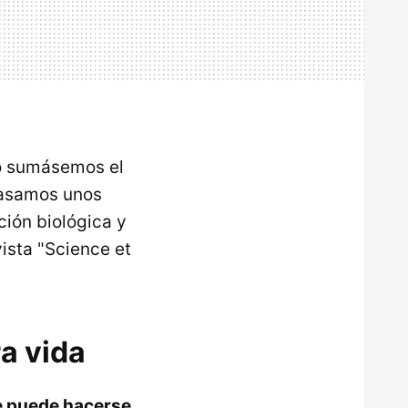
so sumásemos el
pasamos unos
ción biológica y
vista "Science et
a vida
ue puede hacerse