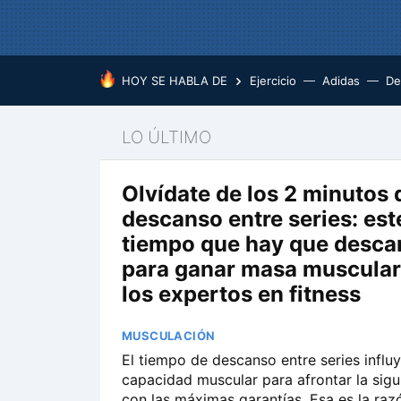
HOY SE HABLA DE
Ejercicio
Adidas
De
LO ÚLTIMO
Olvídate de los 2 minutos 
descanso entre series: este
tiempo que hay que desca
para ganar masa muscular
los expertos en fitness
MUSCULACIÓN
El tiempo de descanso entre series influy
capacidad muscular para afrontar la sigu
con las máximas garantías. Esa es la raz