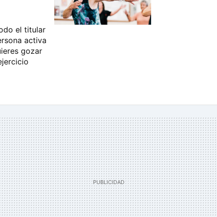
do el titular
ersona activa
uieres gozar
jercicio