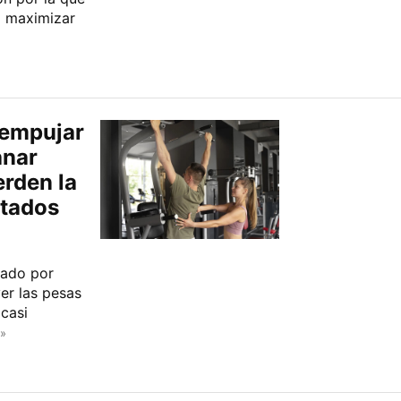
a maximizar
 empujar
anar
erden la
ltados
sado por
er las pesas
casi
»