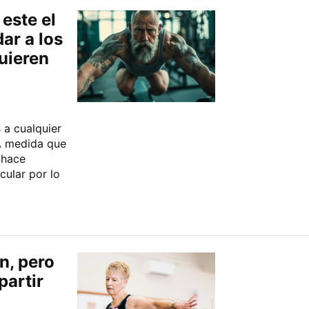
este el
ar a los
uieren
 a cualquier
A medida que
 hace
ular por lo
en, pero
partir