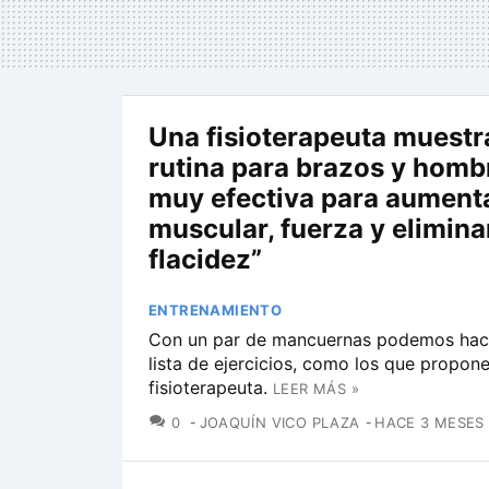
Una fisioterapeuta muestr
rutina para brazos y hombr
muy efectiva para aument
muscular, fuerza y eliminar
flacidez”
ENTRENAMIENTO
Con un par de mancuernas podemos hace
lista de ejercicios, como los que propone
fisioterapeuta.
LEER MÁS »
COMENTARIOS
0
JOAQUÍN VICO PLAZA
HACE 3 MESES