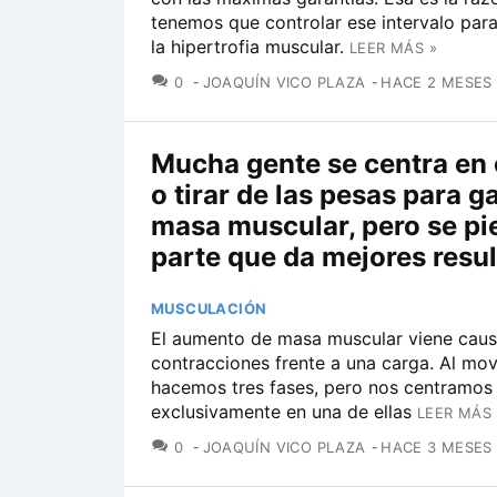
tenemos que controlar ese intervalo par
la hipertrofia muscular.
LEER MÁS »
COMENTARIOS
0
JOAQUÍN VICO PLAZA
HACE 2 MESES
Mucha gente se centra en
o tirar de las pesas para g
masa muscular, pero se pi
parte que da mejores resu
MUSCULACIÓN
El aumento de masa muscular viene cau
contracciones frente a una carga. Al mov
hacemos tres fases, pero nos centramos 
exclusivamente en una de ellas
LEER MÁS 
COMENTARIOS
0
JOAQUÍN VICO PLAZA
HACE 3 MESES