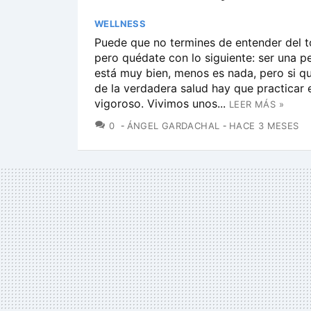
WELLNESS
Puede que no termines de entender del to
pero quédate con lo siguiente: ser una p
está muy bien, menos es nada, pero si q
de la verdadera salud hay que practicar e
vigoroso. Vivimos unos...
LEER MÁS »
COMENTARIOS
0
ÁNGEL GARDACHAL
HACE 3 MESES