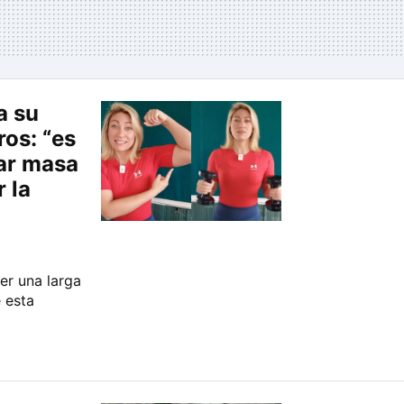
a su
os: “es
ar masa
 la
r una larga
 esta