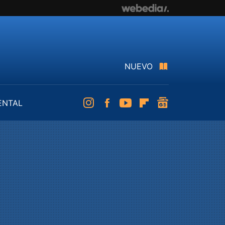
NUEVO
ENTAL
Instagram
Facebook
Youtube
Flipboard
googlenews