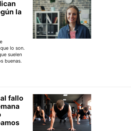
dican
gún la
e
que lo son.
que suelen
os buenas.
l fallo
semana
o
ábamos