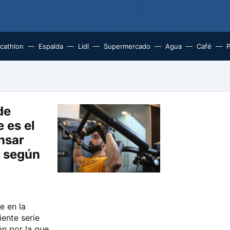
cathlon
Espalda
Lidl
Supermercado
Agua
Café
P
de
 es el
nsar
 según
e en la
iente serie
ón por la que