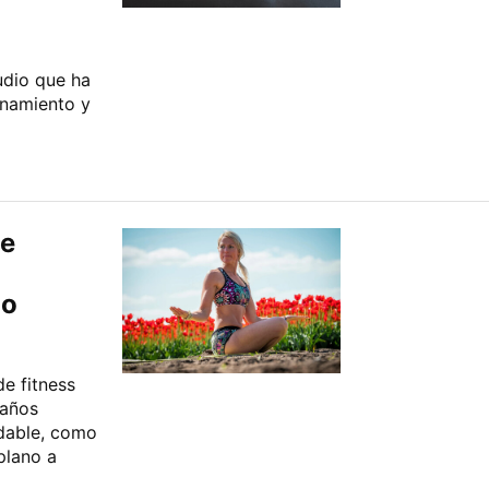
udio que ha
enamiento y
se
no
de fitness
 años
udable, como
plano a