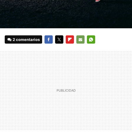
2 comentarios
FACEBOOK
TWITTER
FLIPBOARD
E-
WHATSAPP
MAIL