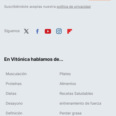
Suscribiéndote aceptas nuestra
política de privacidad
Síguenos
Twit
Fac
You
Inst
Flip
ter
ebo
tub
agr
boa
ok
e
am
rd
En Vitónica hablamos de...
Musculación
Pilates
Proteínas
Alimentos
Dietas
Recetas Saludables
Desayuno
entrenamiento de fuerza
Definición
Perder grasa