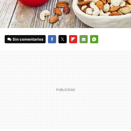
Sin comentarios
FACEBOOK
TWITTER
FLIPBOARD
E-
WHATSAPP
MAIL