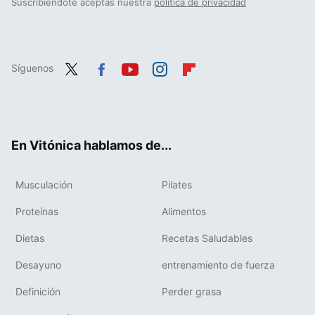
Suscribiéndote aceptas nuestra
política de privacidad
Síguenos
Twit
Fac
You
Inst
Flip
ter
ebo
tub
agr
boa
ok
e
am
rd
En Vitónica hablamos de...
Musculación
Pilates
Proteínas
Alimentos
Dietas
Recetas Saludables
Desayuno
entrenamiento de fuerza
Definición
Perder grasa