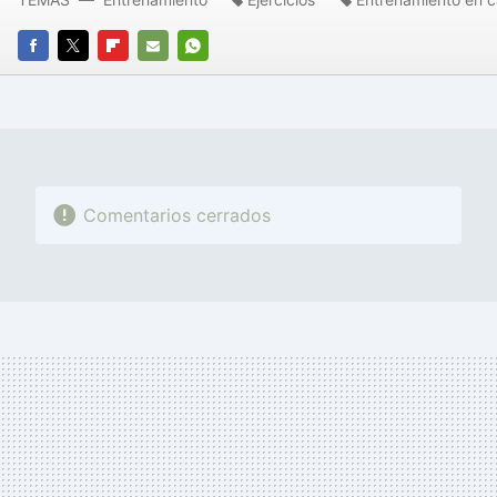
FACEBOOK
TWITTER
FLIPBOARD
E-
WHATSAPP
MAIL
Comentarios cerrados