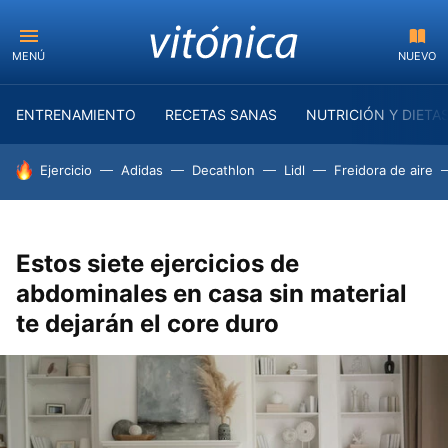
MENÚ
NUEVO
ENTRENAMIENTO
RECETAS SANAS
NUTRICIÓN Y DIETA
HOY SE HABLA DE
Ejercicio
Adidas
Decathlon
Lidl
Freidora de aire
Estos siete ejercicios de
abdominales en casa sin material
te dejarán el core duro