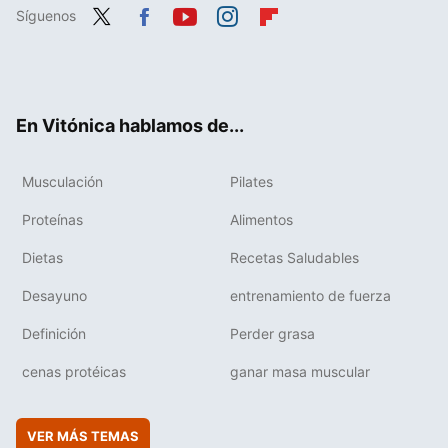
Síguenos
Twit
Fac
You
Inst
Flip
ter
ebo
tub
agr
boa
ok
e
am
rd
En Vitónica hablamos de...
Musculación
Pilates
Proteínas
Alimentos
Dietas
Recetas Saludables
Desayuno
entrenamiento de fuerza
Definición
Perder grasa
cenas protéicas
ganar masa muscular
VER MÁS TEMAS