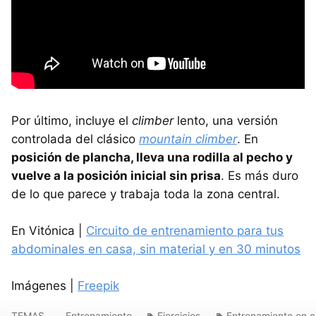
Por último, incluye el
climber
lento, una versión
controlada del clásico
mountain climber
. En
posición de plancha, lleva una rodilla al pecho y
vuelve a la posición inicial sin prisa
. Es más duro
de lo que parece y trabaja toda la zona central.
En Vitónica |
Circuito de entrenamiento para tus
abdominales en casa, sin material y en 30 minutos
Imágenes |
Freepik
TEMAS
Entrenamiento
Ejercicios
Entrenamiento en 