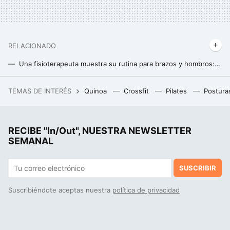
RELACIONADO
Una fisioterapeuta muestra su rutina para brazos y hombros: “es muy efectiva para aumentar masa muscular, fuerza y eliminar la flacidez”
Pensábamos que entrenar al fallo un músculo una vez por semana estaba bien, pero un nuevo estudio nos dice que estábamos equivocados
TEMAS DE INTERÉS
Quinoa
Crossfit
Pilates
Postura
Héctor Núñez, farmacéutico: "El agua fría no sella la fibra capilar ni mejora el brillo, solo deja residuos en el pelo y por eso se ve brillante"
RECIBE "In/Out", NUESTRA NEWSLETTER
SEMANAL
SUSCRIBIR
Suscribiéndote aceptas nuestra
política de privacidad