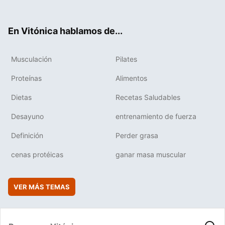
ter
ebo
tub
agr
boa
ok
e
am
rd
En Vitónica hablamos de...
Musculación
Pilates
Proteínas
Alimentos
Dietas
Recetas Saludables
Desayuno
entrenamiento de fuerza
Definición
Perder grasa
cenas protéicas
ganar masa muscular
VER MÁS TEMAS