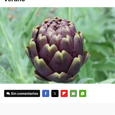
Sin comentarios
FACEBOOK
TWITTER
FLIPBOARD
E-
WHATSAPP
MAIL