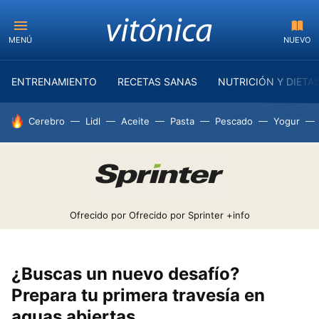
MENÚ
NUEVO
ENTRENAMIENTO
RECETAS SANAS
NUTRICIÓN Y DIETA
HOY SE HABLA DE
Cerebro
Lidl
Aceite
Pasta
Pescado
Yogur
Ofrecido por Ofrecido por Sprinter
+info
¿Buscas un nuevo desafío?
Prepara tu primera travesía en
aguas abiertas