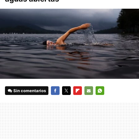
Sin comentarios
FACEBOOK
TWITTER
FLIPBOARD
E-
WHATSAPP
MAIL