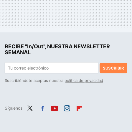
RECIBE "In/Out", NUESTRA NEWSLETTER
SEMANAL
SUSCRIBIR
Suscribiéndote aceptas nuestra
política de privacidad
Síguenos
Twit
Fac
You
Inst
Flip
ter
ebo
tub
agr
boa