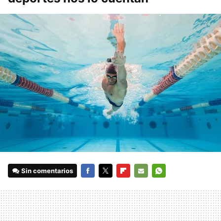
Sin comentarios
FACEBOOK
TWITTER
FLIPBOARD
E-
WHATSAPP
MAIL