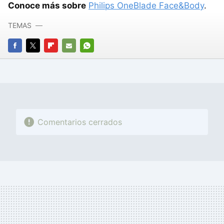
Conoce más sobre
Philips OneBlade Face&Body
.
TEMAS
FACEBOOK
TWITTER
FLIPBOARD
E-
WHATSAPP
MAIL
Comentarios cerrados