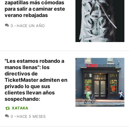
zapatillas más cómodas
para salir a caminar este
verano rebajadas
COMENTARIOS
0
HACE UN AÑO
"Les estamos robando a
manos llenas": los
directivos de
TicketMaster admiten en
privado lo que sus
clientes llevan años
sospechando:
XATAKA
COMENTARIOS
0
HACE 5 MESES