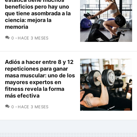
beneficios pero hay uno
que tiene asombrada a la
ciencia: mejora la
memoria
COMENTARIOS
0
HACE 3 MESES
Adiós a hacer entre 8 y 12
repeticiones para ganar
masa muscular: uno de los
mayores expertos en
fitness revela la forma
más efectiva
COMENTARIOS
0
HACE 3 MESES