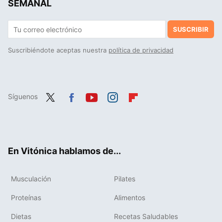
SEMANAL
SUSCRIBIR
Suscribiéndote aceptas nuestra
política de privacidad
Síguenos
Twit
Fac
You
Inst
Flip
ter
ebo
tub
agr
boa
ok
e
am
rd
En Vitónica hablamos de...
Musculación
Pilates
Proteínas
Alimentos
Dietas
Recetas Saludables