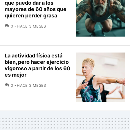
que puedo dar a los
mayores de 60 años que
quieren perder grasa
COMENTARIOS
0
HACE 3 MESES
La actividad física está
bien, pero hacer ejercicio
vigoroso a partir de los 60
es mejor
COMENTARIOS
0
HACE 3 MESES