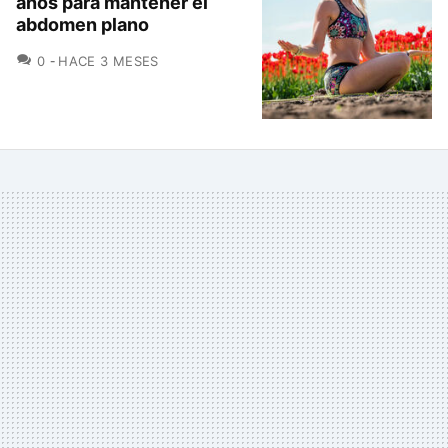
años para mantener el
abdomen plano
COMENTARIOS
0
HACE 3 MESES