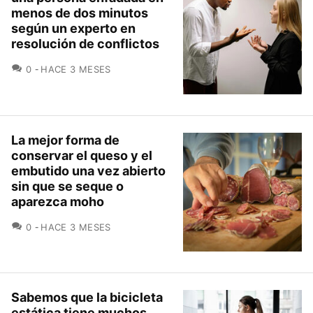
menos de dos minutos
según un experto en
resolución de conflictos
COMENTARIOS
0
HACE 3 MESES
La mejor forma de
conservar el queso y el
embutido una vez abierto
sin que se seque o
aparezca moho
COMENTARIOS
0
HACE 3 MESES
Sabemos que la bicicleta
estática tiene muchos