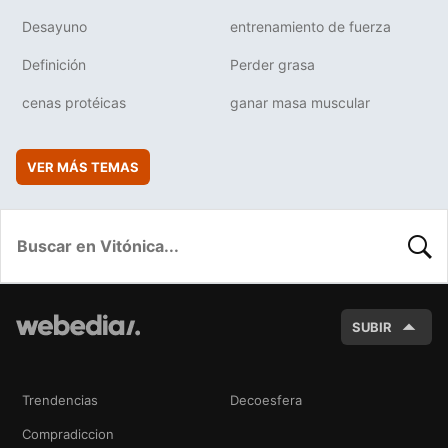
Desayuno
entrenamiento de fuerza
Definición
Perder grasa
cenas protéicas
ganar masa muscular
VER MÁS TEMAS
BUSC
SUBIR
Trendencias
Decoesfera
Compradiccion