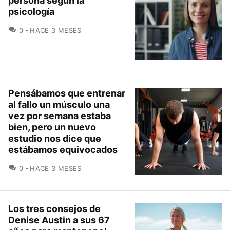
persona según la
psicología
COMENTARIOS
0
HACE 3 MESES
Pensábamos que entrenar
al fallo un músculo una
vez por semana estaba
bien, pero un nuevo
estudio nos dice que
estábamos equivocados
COMENTARIOS
0
HACE 3 MESES
Los tres consejos de
Denise Austin a sus 67