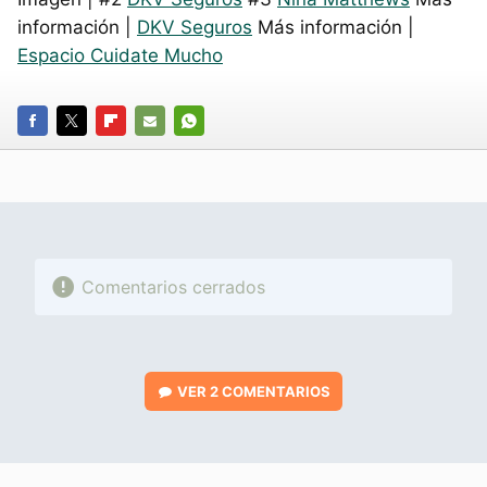
información |
DKV Seguros
Más información |
Espacio Cuidate Mucho
FACEBOOK
TWITTER
FLIPBOARD
E-
WHATSAPP
MAIL
Comentarios cerrados
VER
2 COMENTARIOS