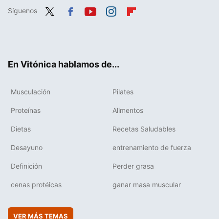
Síguenos
Twit
Fac
You
Inst
Flip
ter
ebo
tub
agr
boa
ok
e
am
rd
En Vitónica hablamos de...
Musculación
Pilates
Proteínas
Alimentos
Dietas
Recetas Saludables
Desayuno
entrenamiento de fuerza
Definición
Perder grasa
cenas protéicas
ganar masa muscular
VER MÁS TEMAS