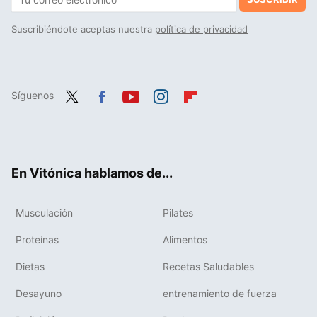
Suscribiéndote aceptas nuestra
política de privacidad
Síguenos
Twit
Fac
You
Inst
Flip
ter
ebo
tub
agr
boa
ok
e
am
rd
En Vitónica hablamos de...
Musculación
Pilates
Proteínas
Alimentos
Dietas
Recetas Saludables
Desayuno
entrenamiento de fuerza