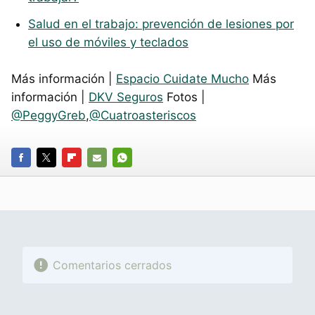
Salud en el trabajo: prevención de lesiones por
el uso de móviles y teclados
Más información |
Espacio Cuidate Mucho
Más
información |
DKV Seguros
Fotos |
@PeggyGreb
,
@Cuatroasteriscos
FACEBOOK
TWITTER
FLIPBOARD
E-
WHATSAPP
MAIL
Comentarios cerrados