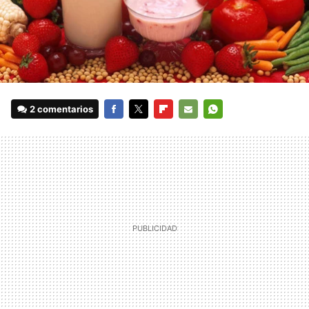
2 comentarios
FACEBOOK
TWITTER
FLIPBOARD
E-
WHATSAPP
MAIL