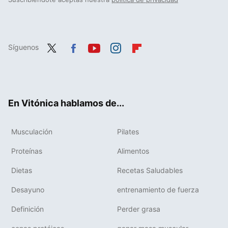
Síguenos
Twit
Fac
You
Inst
Flip
ter
ebo
tub
agr
boa
ok
e
am
rd
En Vitónica hablamos de...
Musculación
Pilates
Proteínas
Alimentos
Dietas
Recetas Saludables
Desayuno
entrenamiento de fuerza
Definición
Perder grasa