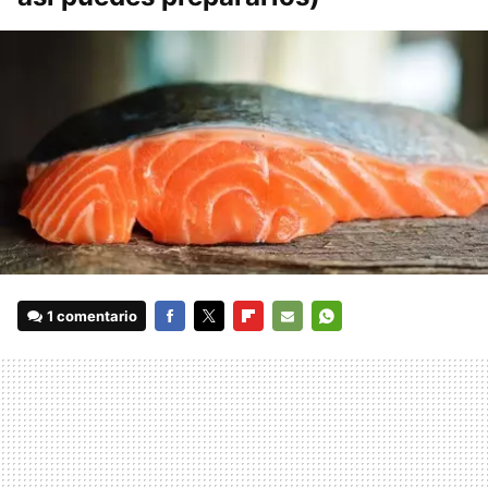
1 comentario
FACEBOOK
TWITTER
FLIPBOARD
E-
WHATSAPP
MAIL