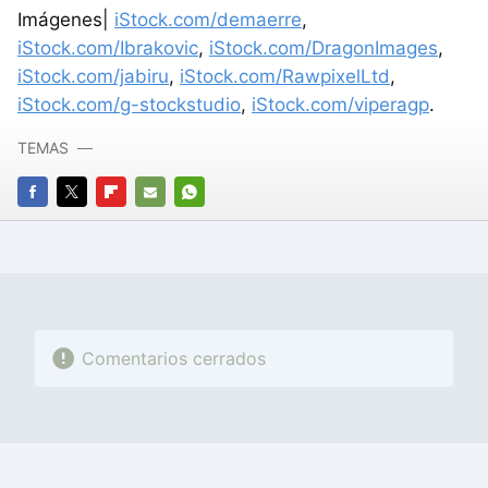
Imágenes|
iStock.com/demaerre
,
iStock.com/Ibrakovic
,
iStock.com/DragonImages
,
iStock.com/jabiru
,
iStock.com/RawpixelLtd
,
iStock.com/g-stockstudio
,
iStock.com/viperagp
.
TEMAS
FACEBOOK
TWITTER
FLIPBOARD
E-
WHATSAPP
MAIL
Comentarios cerrados