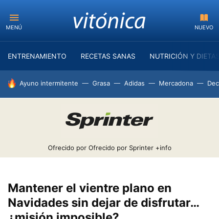
MENÚ
NUEVO
ENTRENAMIENTO
RECETAS SANAS
NUTRICIÓN Y DIETA
HOY SE HABLA DE
Ayuno intermitente
Grasa
Adidas
Mercadona
Dec
Ofrecido por Ofrecido por Sprinter
+info
Mantener el vientre plano en
Navidades sin dejar de disfrutar…
¿misión imposible?