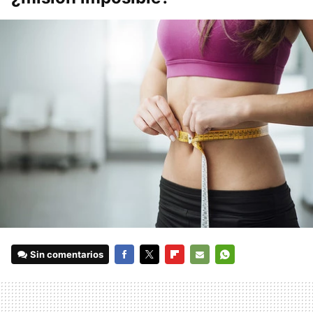
Sin comentarios
FACEBOOK
TWITTER
FLIPBOARD
E-
WHATSAPP
MAIL