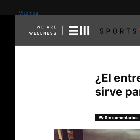
Vitónica
¿El ent
sirve p
Sin comentarios