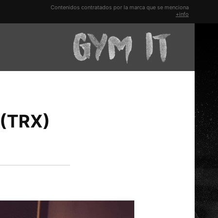
Contenidos contratados por la marca que se menciona
+info
 (TRX)