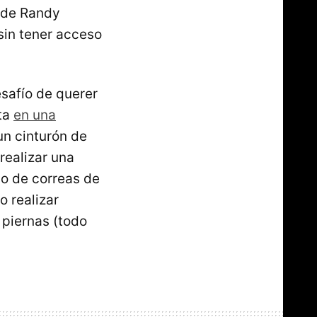
 de Randy
sin tener acceso
esafío de querer
nta
en una
un cinturón de
 realizar una
so de correas de
 realizar
 piernas (todo