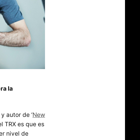
ra la
y autor de ‘
New
el TRX es que es
r nivel de