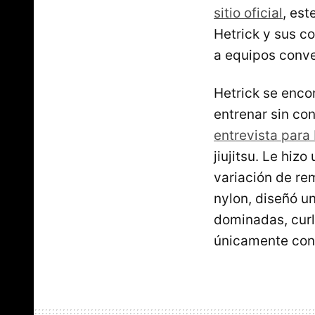
sitio oficial
, es
Hetrick y sus c
a equipos conve
Hetrick se enco
entrenar sin co
entrevista para
jiujitsu. Le hiz
variación de re
nylon, diseñó u
dominadas, curls
únicamente con 