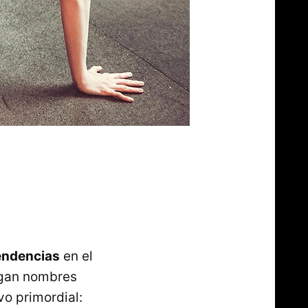
endencias
en el
ngan nombres
vo primordial: