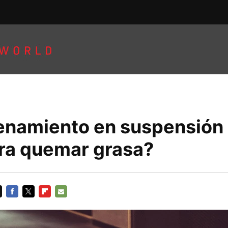
renamiento en suspensión
ara quemar grasa?
FACEBOOK
TWITTER
FLIPBOARD
E-
MAIL