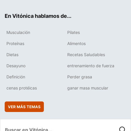
ter
ebo
tub
agr
boa
ok
e
am
rd
En Vitónica hablamos de...
Musculación
Pilates
Proteínas
Alimentos
Dietas
Recetas Saludables
Desayuno
entrenamiento de fuerza
Definición
Perder grasa
cenas protéicas
ganar masa muscular
VER MÁS TEMAS