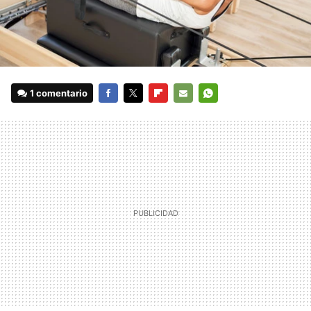
1 comentario
FACEBOOK
TWITTER
FLIPBOARD
E-
WHATSAPP
MAIL