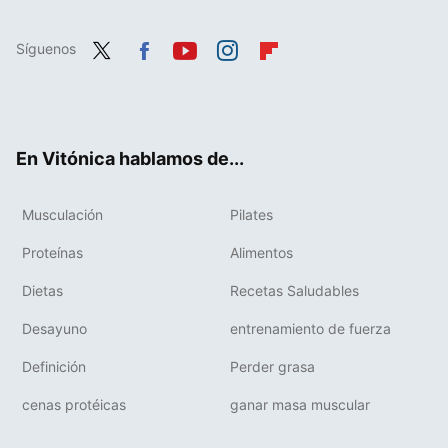
Síguenos
Twit
Fac
You
Inst
Flip
ter
ebo
tub
agr
boa
ok
e
am
rd
En Vitónica hablamos de...
Musculación
Pilates
Proteínas
Alimentos
Dietas
Recetas Saludables
Desayuno
entrenamiento de fuerza
Definición
Perder grasa
cenas protéicas
ganar masa muscular