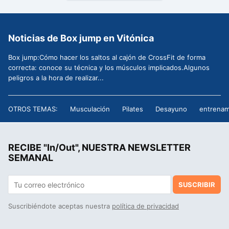
Noticias de Box jump en Vitónica
Box jump:Cómo hacer los saltos al cajón de CrossFit de forma
correcta: conoce su técnica y los músculos implicados.Algunos
peligros a la hora de realizar...
OTROS TEMAS:
Musculación
Pilates
Desayuno
entrenam
RECIBE "In/Out", NUESTRA NEWSLETTER
SEMANAL
SUSCRIBIR
Suscribiéndote aceptas nuestra
política de privacidad