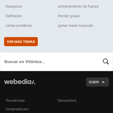
Desayuno
entrenamiento de fuerza
Definición
Perder grasa
cenas protéicas
ganar masa muscular
VER MÁS TEMAS
BUSC
SUBIR
Trendencias
Decoesfera
Compradiccion