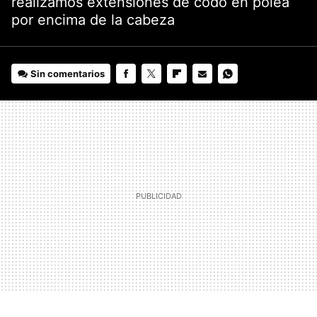
realizamos extensiones de codo en polea
por encima de la cabeza
Sin comentarios
FACEBOOK
TWITTER
FLIPBOARD
E-
WHATSAPP
MAIL