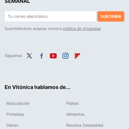
SEMANAL
SUSCRIBIR
Suscribiéndote aceptas nuestra
política de privacidad
Síguenos
Twit
Fac
You
Inst
Flip
ter
ebo
tub
agr
boa
ok
e
am
rd
En Vitónica hablamos de...
Musculación
Pilates
Proteínas
Alimentos
Dietas
Recetas Saludables