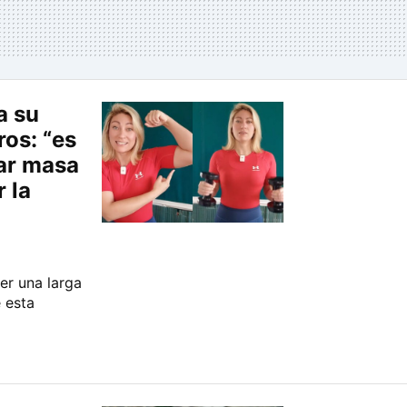
a su
os: “es
ar masa
 la
r una larga
 esta