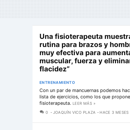
Una fisioterapeuta muestr
rutina para brazos y hombr
muy efectiva para aument
muscular, fuerza y eliminar
flacidez”
ENTRENAMIENTO
Con un par de mancuernas podemos hace
lista de ejercicios, como los que propone
fisioterapeuta.
LEER MÁS »
COMENTARIOS
0
JOAQUÍN VICO PLAZA
HACE 3 MESES