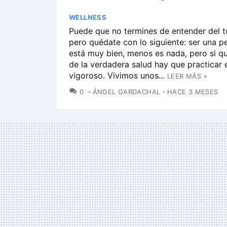
WELLNESS
Puede que no termines de entender del to
pero quédate con lo siguiente: ser una p
está muy bien, menos es nada, pero si q
de la verdadera salud hay que practicar e
vigoroso. Vivimos unos...
LEER MÁS »
COMENTARIOS
0
ÁNGEL GARDACHAL
HACE 3 MESES