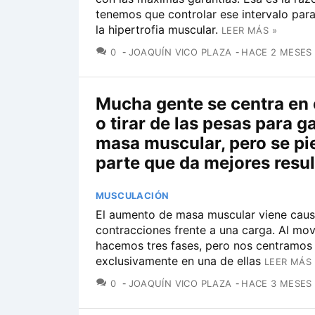
tenemos que controlar ese intervalo par
la hipertrofia muscular.
LEER MÁS »
COMENTARIOS
0
JOAQUÍN VICO PLAZA
HACE 2 MESES
Mucha gente se centra en
o tirar de las pesas para g
masa muscular, pero se pi
parte que da mejores resu
MUSCULACIÓN
El aumento de masa muscular viene cau
contracciones frente a una carga. Al mov
hacemos tres fases, pero nos centramos 
exclusivamente en una de ellas
LEER MÁS 
COMENTARIOS
0
JOAQUÍN VICO PLAZA
HACE 3 MESES