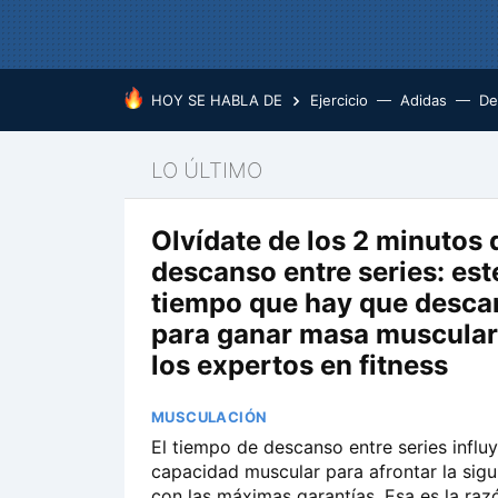
HOY SE HABLA DE
Ejercicio
Adidas
De
LO ÚLTIMO
Olvídate de los 2 minutos 
descanso entre series: este
tiempo que hay que desca
para ganar masa muscular
los expertos en fitness
MUSCULACIÓN
El tiempo de descanso entre series influy
capacidad muscular para afrontar la sigu
con las máximas garantías. Esa es la raz