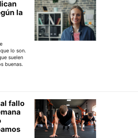
dican
gún la
e
que lo son.
que suelen
os buenas.
l fallo
semana
o
ábamos