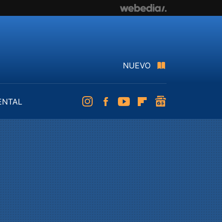
NUEVO
ENTAL
Instagram
Facebook
Youtube
Flipboard
googlenews