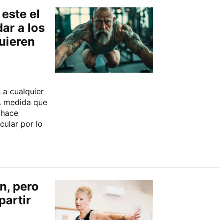
este el
ar a los
uieren
 a cualquier
A medida que
 hace
ular por lo
en, pero
partir