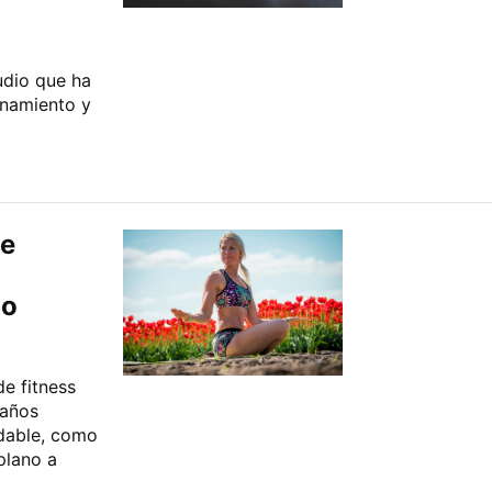
udio que ha
enamiento y
se
no
de fitness
 años
udable, como
plano a