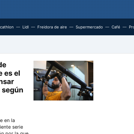
cathlon
Lidl
Freidora de aire
Supermercado
Café
Pr
de
 es el
nsar
 según
e en la
iente serie
ón por la que