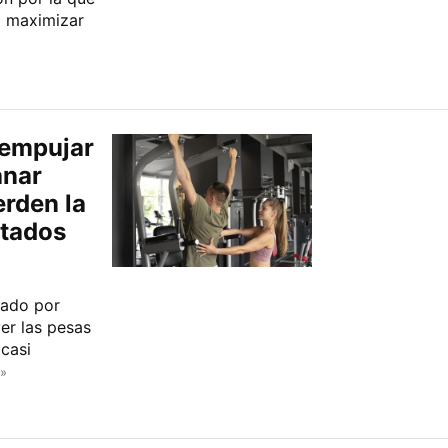
a maximizar
 empujar
anar
erden la
ltados
sado por
er las pesas
casi
»