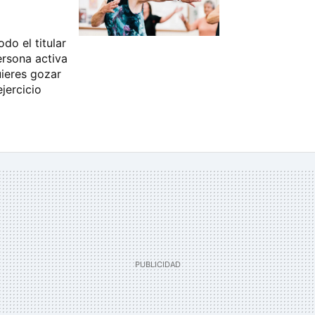
do el titular
ersona activa
uieres gozar
jercicio