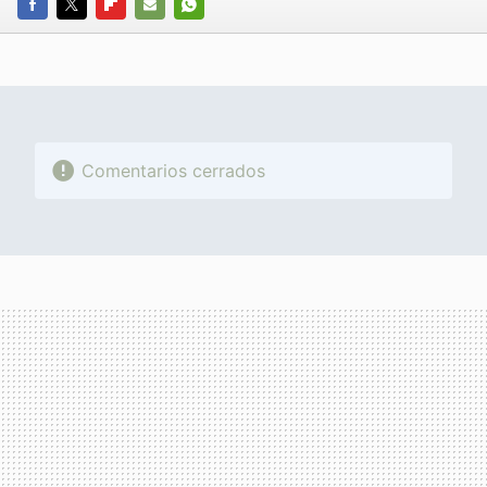
FACEBOOK
TWITTER
FLIPBOARD
E-
WHATSAPP
MAIL
Comentarios cerrados