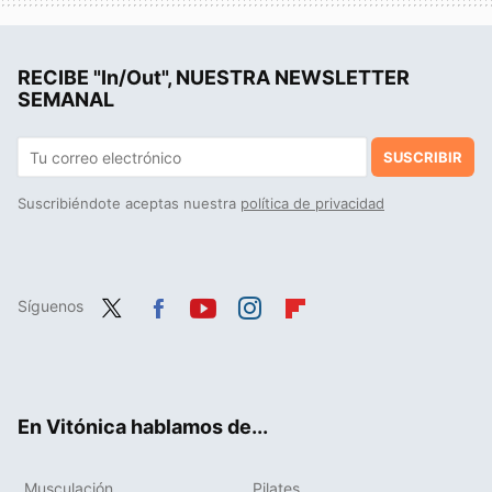
RECIBE "In/Out", NUESTRA NEWSLETTER
SEMANAL
SUSCRIBIR
Suscribiéndote aceptas nuestra
política de privacidad
Síguenos
Twit
Fac
You
Inst
Flip
ter
ebo
tub
agr
boa
ok
e
am
rd
En Vitónica hablamos de...
Musculación
Pilates