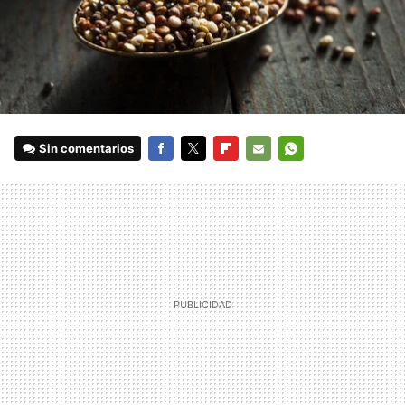
Sin comentarios
FACEBOOK
TWITTER
FLIPBOARD
E-
WHATSAPP
MAIL