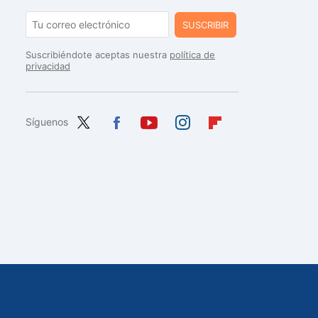
SUSCRIBIR
Suscribiéndote aceptas nuestra
política de
privacidad
Síguenos
Twit
Fac
You
Inst
Flip
ter
ebo
tub
agr
boa
ok
e
am
rd