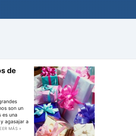
os de
grandes
nos son un
 es una
 y agasajar a
EER MÁS »