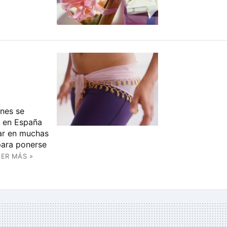
a
enes se
o en España
car en muchas
para ponerse
EER MÁS »