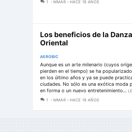
COMENTARIOS
1
MMAR
HACE 19 AÑOS
Los beneficios de la Danz
Oriental
AEROBIC
Aunque es un arte milenario (cuyos oríg
pierden en el tiempo) se ha popularizad
en los último años y ya se puede practi
ciudades. No sólo es una exótica moda 
en forma o un nuevo entretenimiento...
L
COMENTARIOS
1
MMAR
HACE 19 AÑOS