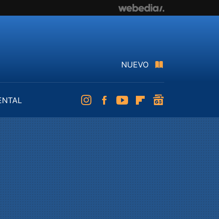
NUEVO
ENTAL
Instagram
Facebook
Youtube
Flipboard
googlenews