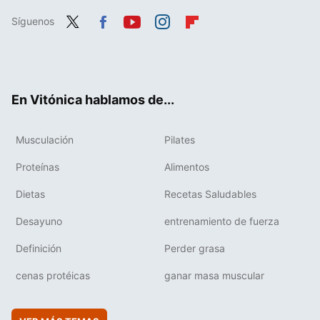
Síguenos
Twit
Fac
You
Inst
Flip
ter
ebo
tub
agr
boa
ok
e
am
rd
En Vitónica hablamos de...
Musculación
Pilates
Proteínas
Alimentos
Dietas
Recetas Saludables
Desayuno
entrenamiento de fuerza
Definición
Perder grasa
cenas protéicas
ganar masa muscular