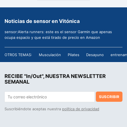
Noticias de sensor en Vitónica
sensor:Alerta runners: este es el sensor Garmin que apenas
ocupa espacio y que está tirado de precio en Amazon
OTROS TEMAS:
Musculación
Pilates
Desayuno
entrenam
RECIBE "In/Out", NUESTRA NEWSLETTER
SEMANAL
SUSCRIBIR
Suscribiéndote aceptas nuestra
política de privacidad