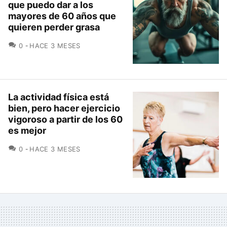
que puedo dar a los
mayores de 60 años que
quieren perder grasa
COMENTARIOS
0
HACE 3 MESES
La actividad física está
bien, pero hacer ejercicio
vigoroso a partir de los 60
es mejor
COMENTARIOS
0
HACE 3 MESES