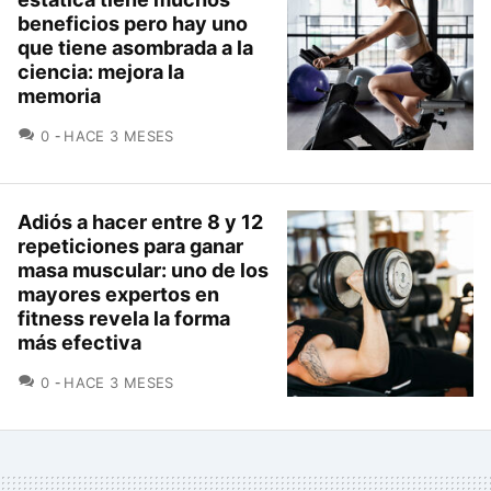
beneficios pero hay uno
que tiene asombrada a la
ciencia: mejora la
memoria
COMENTARIOS
0
HACE 3 MESES
Adiós a hacer entre 8 y 12
repeticiones para ganar
masa muscular: uno de los
mayores expertos en
fitness revela la forma
más efectiva
COMENTARIOS
0
HACE 3 MESES