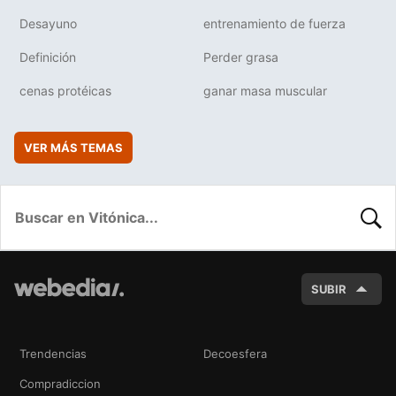
Desayuno
entrenamiento de fuerza
Definición
Perder grasa
cenas protéicas
ganar masa muscular
VER MÁS TEMAS
BUSC
SUBIR
Trendencias
Decoesfera
Compradiccion