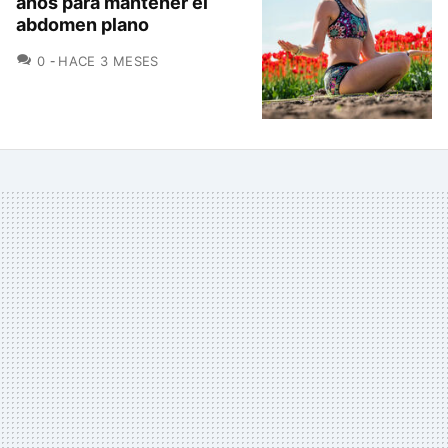
años para mantener el
abdomen plano
COMENTARIOS
0
HACE 3 MESES