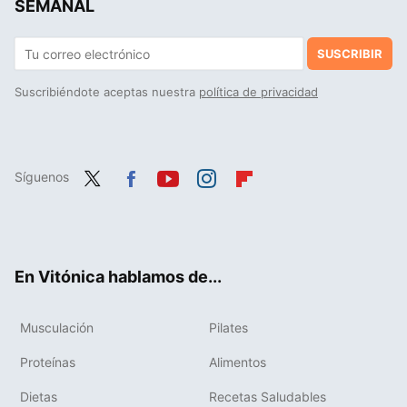
SEMANAL
SUSCRIBIR
Suscribiéndote aceptas nuestra
política de privacidad
Síguenos
Twit
Fac
You
Inst
Flip
ter
ebo
tub
agr
boa
ok
e
am
rd
En Vitónica hablamos de...
Musculación
Pilates
Proteínas
Alimentos
Dietas
Recetas Saludables