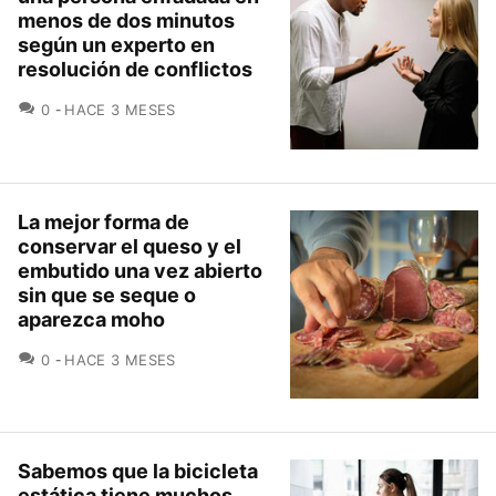
menos de dos minutos
según un experto en
resolución de conflictos
COMENTARIOS
0
HACE 3 MESES
La mejor forma de
conservar el queso y el
embutido una vez abierto
sin que se seque o
aparezca moho
COMENTARIOS
0
HACE 3 MESES
Sabemos que la bicicleta
estática tiene muchos