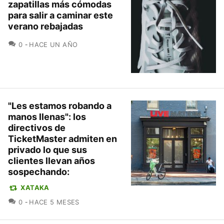
zapatillas más cómodas
para salir a caminar este
verano rebajadas
COMENTARIOS
0
HACE UN AÑO
"Les estamos robando a
manos llenas": los
directivos de
TicketMaster admiten en
privado lo que sus
clientes llevan años
sospechando:
XATAKA
COMENTARIOS
0
HACE 5 MESES