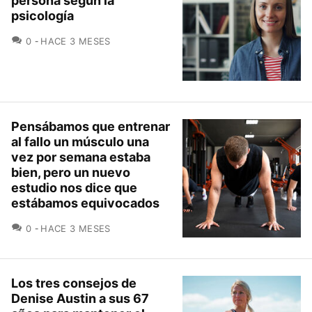
persona según la
psicología
COMENTARIOS
0
HACE 3 MESES
Pensábamos que entrenar
al fallo un músculo una
vez por semana estaba
bien, pero un nuevo
estudio nos dice que
estábamos equivocados
COMENTARIOS
0
HACE 3 MESES
Los tres consejos de
Denise Austin a sus 67