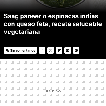
Saag paneer o espinacas indias
con queso feta, receta saludable
vegetariana
Sin comentarios
FACEBOOK
TWITTER
FLIPBOARD
E-
WHATSAPP
MAIL