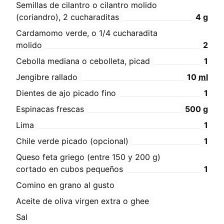
Semillas de cilantro o cilantro molido
(coriandro), 2 cucharaditas
4
g
Cardamomo verde, o 1/4 cucharadita
molido
2
Cebolla mediana o cebolleta, picad
1
Jengibre rallado
10
ml
Dientes de ajo picado fino
1
Espinacas frescas
500
g
Lima
1
Chile verde picado (opcional)
1
Queso feta griego (entre 150 y 200 g)
cortado en cubos pequeños
1
Comino en grano al gusto
Aceite de oliva virgen extra o ghee
Sal