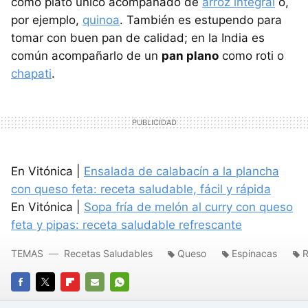
como plato único acompañado de
arroz integral
o,
por ejemplo,
quinoa
. También es estupendo para
tomar con buen pan de calidad; en la India es
común acompañarlo de un
pan plano
como roti o
chapati
.
En Vitónica |
Ensalada de calabacín a la plancha
con queso feta: receta saludable, fácil y rápida
En Vitónica |
Sopa fría de melón al curry con queso
feta y pipas: receta saludable refrescante
TEMAS
Recetas Saludables
Queso
Espinacas
R
FACEBOOK
TWITTER
FLIPBOARD
E-
WHATSAPP