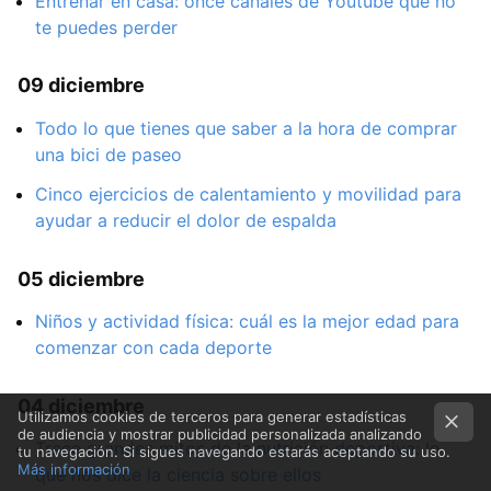
Entrenar en casa: once canales de Youtube que no
te puedes perder
09 diciembre
Todo lo que tienes que saber a la hora de comprar
una bici de paseo
Cinco ejercicios de calentamiento y movilidad para
ayudar a reducir el dolor de espalda
05 diciembre
Niños y actividad física: cuál es la mejor edad para
comenzar con cada deporte
04 diciembre
Utilizamos cookies de terceros para generar estadísticas
de audiencia y mostrar publicidad personalizada analizando
Trece grandes mitos de la nutrición deportiva: lo
tu navegación. Si sigues navegando estarás aceptando su uso.
Más información
que nos dice la ciencia sobre ellos