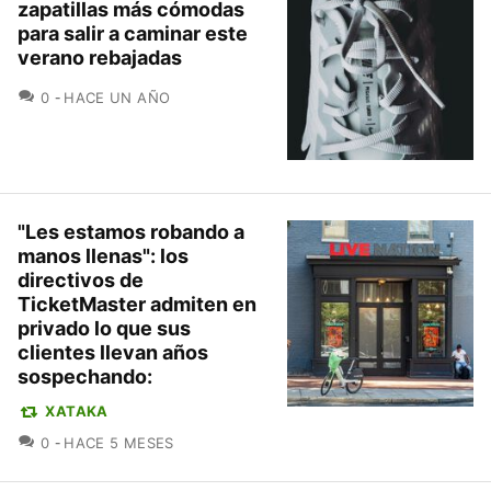
zapatillas más cómodas
para salir a caminar este
verano rebajadas
COMENTARIOS
0
HACE UN AÑO
"Les estamos robando a
manos llenas": los
directivos de
TicketMaster admiten en
privado lo que sus
clientes llevan años
sospechando:
XATAKA
COMENTARIOS
0
HACE 5 MESES