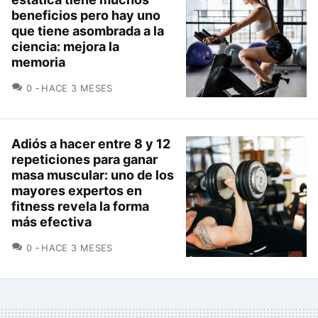
beneficios pero hay uno
que tiene asombrada a la
ciencia: mejora la
memoria
COMENTARIOS
0
HACE 3 MESES
Adiós a hacer entre 8 y 12
repeticiones para ganar
masa muscular: uno de los
mayores expertos en
fitness revela la forma
más efectiva
COMENTARIOS
0
HACE 3 MESES