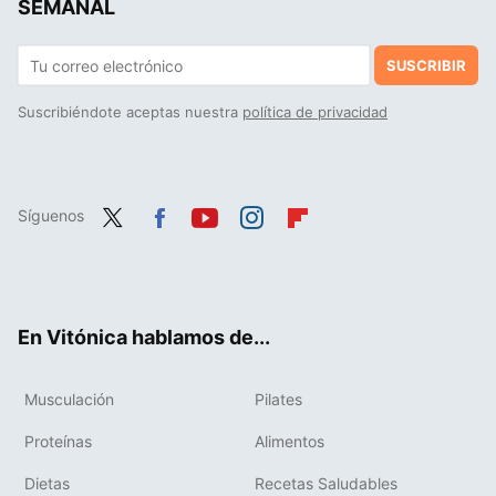
SEMANAL
SUSCRIBIR
Suscribiéndote aceptas nuestra
política de privacidad
Síguenos
Twit
Fac
You
Inst
Flip
ter
ebo
tub
agr
boa
ok
e
am
rd
En Vitónica hablamos de...
Musculación
Pilates
Proteínas
Alimentos
Dietas
Recetas Saludables