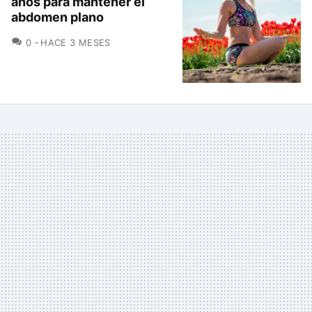
años para mantener el
abdomen plano
COMENTARIOS
0
HACE 3 MESES