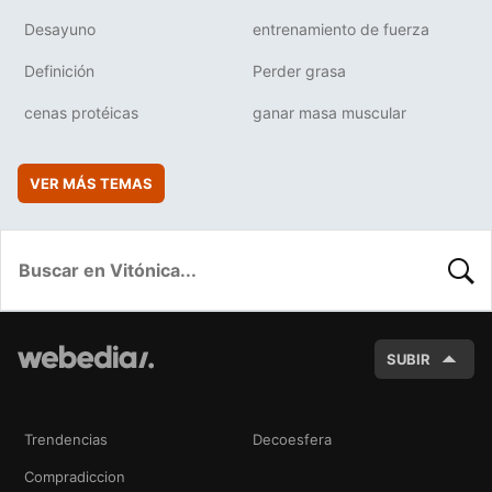
Desayuno
entrenamiento de fuerza
Definición
Perder grasa
cenas protéicas
ganar masa muscular
VER MÁS TEMAS
BUSC
SUBIR
Trendencias
Decoesfera
Compradiccion