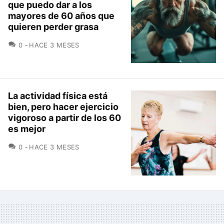
que puedo dar a los
mayores de 60 años que
quieren perder grasa
COMENTARIOS
0
HACE 3 MESES
La actividad física está
bien, pero hacer ejercicio
vigoroso a partir de los 60
es mejor
COMENTARIOS
0
HACE 3 MESES