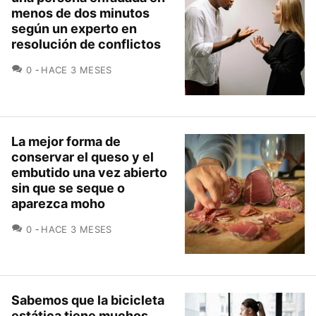
menos de dos minutos
según un experto en
resolución de conflictos
COMENTARIOS
0
HACE 3 MESES
La mejor forma de
conservar el queso y el
embutido una vez abierto
sin que se seque o
aparezca moho
COMENTARIOS
0
HACE 3 MESES
Sabemos que la bicicleta
estática tiene muchos