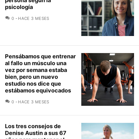
persona según la
psicología
COMENTARIOS
0
HACE 3 MESES
Pensábamos que entrenar
al fallo un músculo una
vez por semana estaba
bien, pero un nuevo
estudio nos dice que
estábamos equivocados
COMENTARIOS
0
HACE 3 MESES
Los tres consejos de
Denise Austin a sus 67