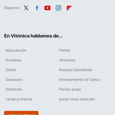
Síguenos
Twit
Fac
You
Inst
Flip
ter
ebo
tub
agr
boa
ok
e
am
rd
En Vitónica hablamos de...
Musculación
Pilates
Proteínas
Alimentos
Dietas
Recetas Saludables
Desayuno
entrenamiento de fuerza
Definición
Perder grasa
cenas protéicas
ganar masa muscular