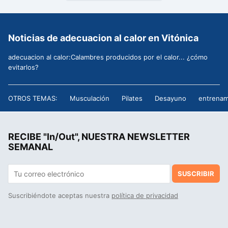
Noticias de adecuacion al calor en Vitónica
adecuacion al calor:Calambres producidos por el calor... ¿cómo
evitarlos?
OTROS TEMAS:
Musculación
Pilates
Desayuno
entrenam
RECIBE "In/Out", NUESTRA NEWSLETTER
SEMANAL
SUSCRIBIR
Suscribiéndote aceptas nuestra
política de privacidad