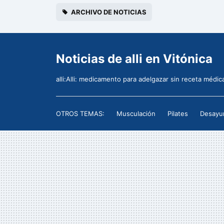
ARCHIVO DE NOTICIAS
Noticias de alli en Vitónica
alli:Alli: medicamento para adelgazar sin receta médic
OTROS TEMAS:
Musculación
Pilates
Desayu