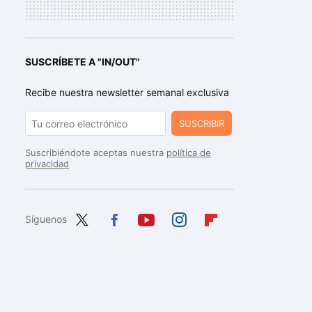
SUSCRÍBETE A "IN/OUT"
Recibe nuestra newsletter semanal exclusiva
SUSCRIBIR
Suscribiéndote aceptas nuestra
política de
privacidad
Síguenos
Twit
Fac
You
Inst
Flip
ter
ebo
tub
agr
boa
ok
e
am
rd