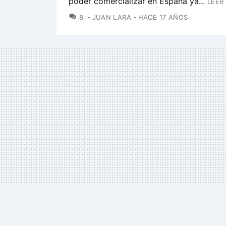
poder comercializar en España ya...
LEER
COMENTARIOS
8
JUAN LARA
HACE 17 AÑOS