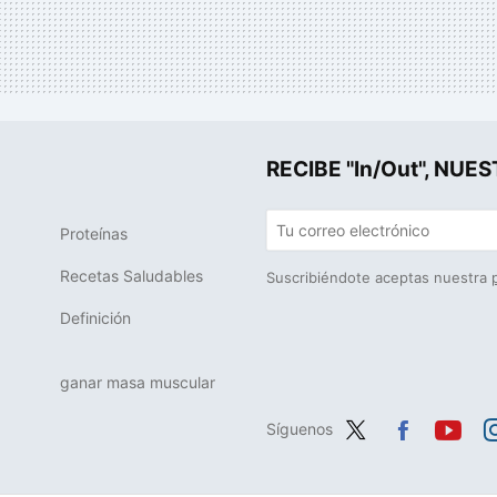
RECIBE "In/Out", N
Proteínas
Recetas Saludables
Suscribiéndote aceptas nuestra
Definición
ganar masa muscular
Síguenos
Twit
Fac
You
In