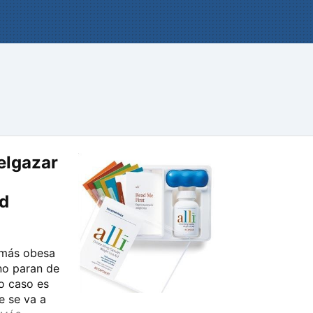
elgazar
ad
 más obesa
no paran de
mo caso es
e se va a