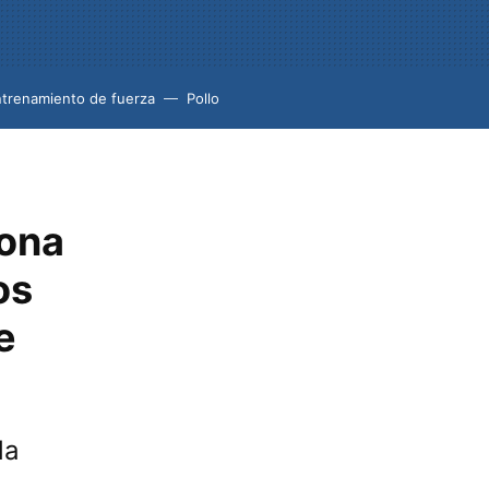
trenamiento de fuerza
Pollo
sona
os
e
da