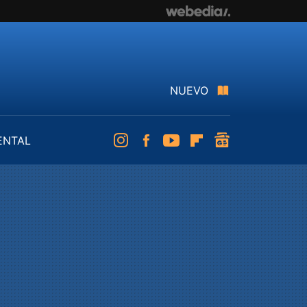
NUEVO
ENTAL
Instagram
Facebook
Youtube
Flipboard
googlenews