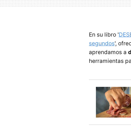
En su libro '
DESE
segundos
', ofr
aprendamos a
d
herramientas pa