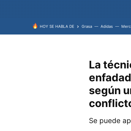
HOY SE HABLA DE
Grasa
Adidas
Merc
La técn
enfadad
según u
conflict
Se puede apl