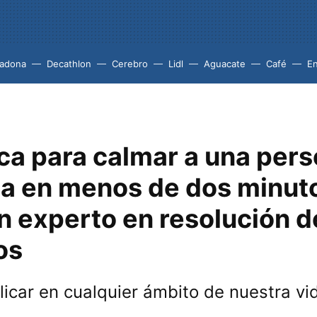
adona
Decathlon
Cerebro
Lidl
Aguacate
Café
En
ica para calmar a una per
a en menos de dos minut
n experto en resolución d
os
icar en cualquier ámbito de nuestra vi