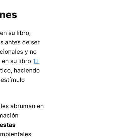
ones
en su libro,
s antes de ser
cionales y no
en su libro '
El
tico, haciendo
 estímulo
nales abruman en
amación
estas
ambientales.