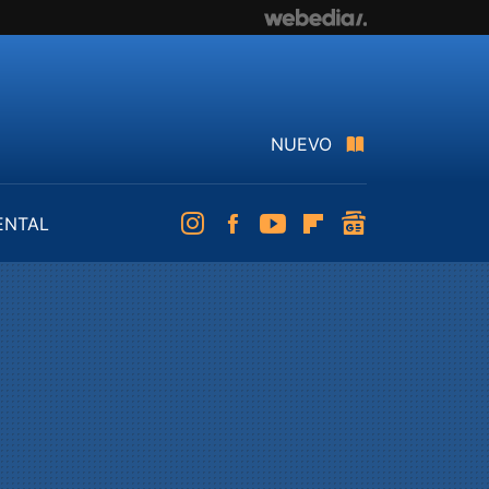
NUEVO
ENTAL
Instagram
Facebook
Youtube
Flipboard
googlenews