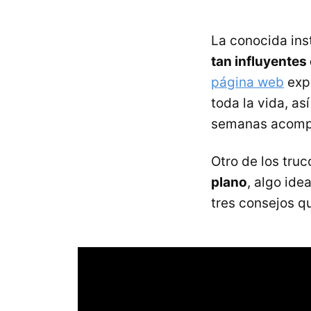
La conocida ins
tan influyente
página web
expo
toda la vida, a
semanas acompa
Otro de los tru
plano
, algo ide
tres consejos qu