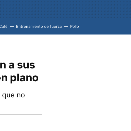
Café
Entrenamiento de fuerza
Pollo
n a sus
n plano
s que no