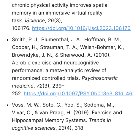
chronic physical activity improves spatial
memory in an immersive virtual reality
task.
iScience
,
26
(3),
106176.
https://doi.org/10.1016/j.isci.2023.106176
Smith, P. J., Blumenthal, J. A., Hoffman, B. M.,
Cooper, H., Strauman, T. A., Welsh-Bohmer, K.,
Browndyke, J. N., & Sherwood, A. (2010).
Aerobic exercise and neurocognitive
performance: a meta-analytic review of
randomized controlled trials.
Psychosomatic
medicine
,
72
(3), 239–
252.
https://doi.org/10.1097/PSY.0b013e3181d14
Voss, M. W., Soto, C., Yoo, S., Sodoma, M.,
Vivar, C., & van Praag, H. (2019). Exercise and
Hippocampal Memory Systems.
Trends in
cognitive sciences
,
23
(4), 318–