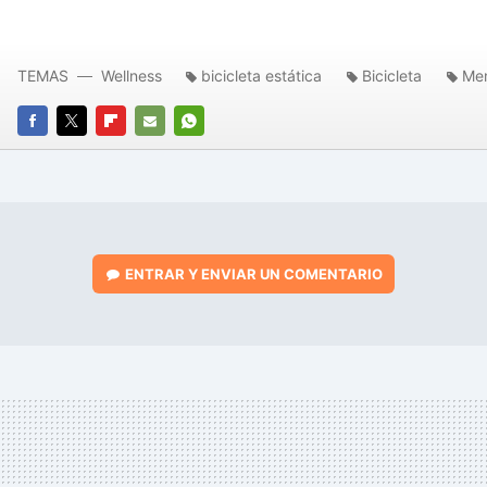
TEMAS
Wellness
bicicleta estática
Bicicleta
Me
FACEBOOK
TWITTER
FLIPBOARD
E-
WHATSAPP
MAIL
ENTRAR Y ENVIAR UN COMENTARIO