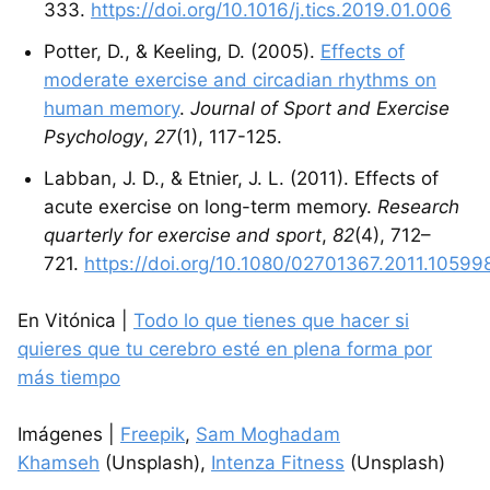
333.
https://doi.org/10.1016/j.tics.2019.01.006
Potter, D., & Keeling, D. (2005).
Effects of
moderate exercise and circadian rhythms on
human memory
.
Journal of Sport and Exercise
Psychology
,
27
(1), 117-125.
Labban, J. D., & Etnier, J. L. (2011). Effects of
acute exercise on long-term memory.
Research
quarterly for exercise and sport
,
82
(4), 712–
721.
https://doi.org/10.1080/02701367.2011.10599
En Vitónica |
Todo lo que tienes que hacer si
quieres que tu cerebro esté en plena forma por
más tiempo
Imágenes |
Freepik
,
Sam Moghadam
Khamseh
(Unsplash),
Intenza Fitness
(Unsplash)