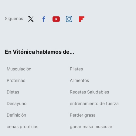
Síguenos
Twit
Fac
You
Inst
Flip
ter
ebo
tub
agr
boa
ok
e
am
rd
En Vitónica hablamos de...
Musculación
Pilates
Proteínas
Alimentos
Dietas
Recetas Saludables
Desayuno
entrenamiento de fuerza
Definición
Perder grasa
cenas protéicas
ganar masa muscular