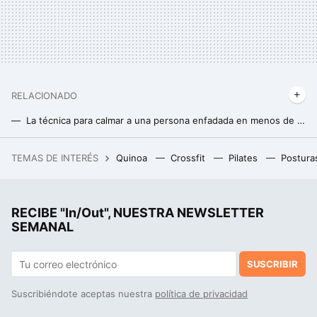
RELACIONADO
La técnica para calmar a una persona enfadada en menos de dos minutos según un experto en resolución de conflictos
Los tres consejos de Denise Austin a sus 67 años para mantener el abdomen plano
TEMAS DE INTERÉS
Quinoa
Crossfit
Pilates
Postura
El sencillo truco de los dos ventiladores que ayuda a refrescar la vivienda sin aire acondicionado
RECIBE "In/Out", NUESTRA NEWSLETTER
SEMANAL
SUSCRIBIR
Suscribiéndote aceptas nuestra
política de privacidad