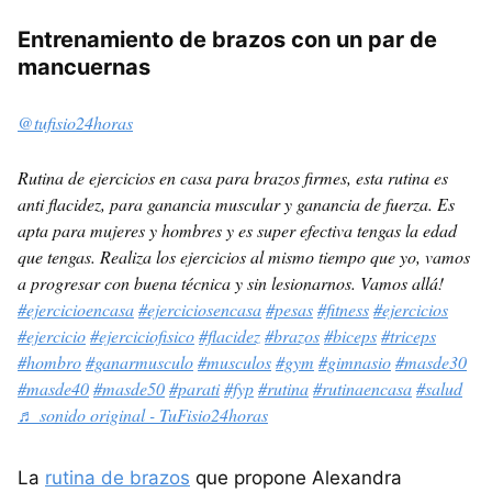
Entrenamiento de brazos con un par de
mancuernas
@tufisio24horas
Rutina de ejercicios en casa para brazos firmes, esta rutina es
anti flacidez, para ganancia muscular y ganancia de fuerza. Es
apta para mujeres y hombres y es super efectiva tengas la edad
que tengas. Realiza los ejercicios al mismo tiempo que yo, vamos
a progresar con buena técnica y sin lesionarnos. Vamos allá!
#ejercicioencasa
#ejerciciosencasa
#pesas
#fitness
#ejercicios
#ejercicio
#ejerciciofisico
#flacidez
#brazos
#biceps
#triceps
#hombro
#ganarmusculo
#musculos
#gym
#gimnasio
#masde30
#masde40
#masde50
#parati
#fyp
#rutina
#rutinaencasa
#salud
♬ sonido original - TuFisio24horas
La
rutina de brazos
que propone Alexandra