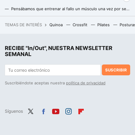
Pensábamos que entrenar al fallo un músculo una vez por semana estaba bien, pero un nuevo estudio nos dice que estábamos equivocados
Adiós a hacer entre 8 y 12 repeticiones para ganar masa muscular: uno de los mayores expertos en fitness revela la forma más efectiva
TEMAS DE INTERÉS
Quinoa
Crossfit
Pilates
Postura
Adidas ha rebajado las Samba más modernas color dulce de leche que combinan con todo y son súper cómodas
RECIBE "In/Out", NUESTRA NEWSLETTER
SEMANAL
SUSCRIBIR
Suscribiéndote aceptas nuestra
política de privacidad
Síguenos
Twit
Fac
You
Inst
Flip
ter
ebo
tub
agr
boa