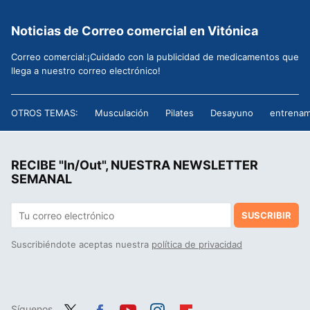
Noticias de Correo comercial en Vitónica
Correo comercial:¡Cuidado con la publicidad de medicamentos que
llega a nuestro correo electrónico!
OTROS TEMAS:
Musculación
Pilates
Desayuno
entrenam
RECIBE "In/Out", NUESTRA NEWSLETTER
SEMANAL
SUSCRIBIR
Suscribiéndote aceptas nuestra
política de privacidad
Síguenos