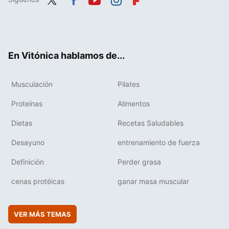
Twit
Fac
You
Inst
Flip
ter
ebo
tub
agr
boa
ok
e
am
rd
En Vitónica hablamos de...
Musculación
Pilates
Proteínas
Alimentos
Dietas
Recetas Saludables
Desayuno
entrenamiento de fuerza
Definición
Perder grasa
cenas protéicas
ganar masa muscular
VER MÁS TEMAS