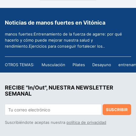
Noticias de manos fuertes en Vitónica
manos fuertes:Entrenamiento de la fuerza de agarre: por qué
hacerlo y cómo puede mejorar nuestra salud y
rendimiento.Ejercicios para conseguir fortalecer los..
OTROS TEMAS:
Musculación
Pilates
Desayuno
entrenam
RECIBE "In/Out", NUESTRA NEWSLETTER
SEMANAL
SUSCRIBIR
Suscribiéndote aceptas nuestra
política de privacidad