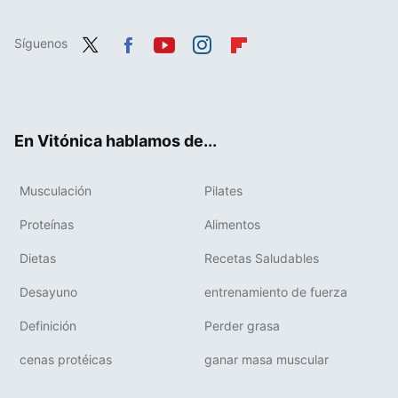
Síguenos
Twit
Fac
You
Inst
Flip
ter
ebo
tub
agr
boa
ok
e
am
rd
En Vitónica hablamos de...
Musculación
Pilates
Proteínas
Alimentos
Dietas
Recetas Saludables
Desayuno
entrenamiento de fuerza
Definición
Perder grasa
cenas protéicas
ganar masa muscular