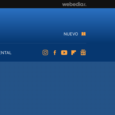
NUEVO
ENTAL
Instagram
Facebook
Youtube
Flipboard
googlenews