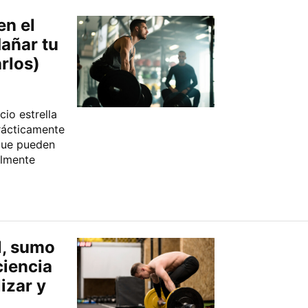
en el
añar tu
rlos)
io estrella
prácticamente
que pueden
ilmente
l, sumo
ciencia
izar y