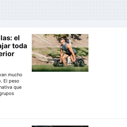
las: el
ajar toda
erior
r van mucho
o. El peso
nativa que
 grupos