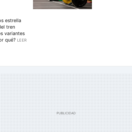
s estrella
el tren
es variantes
or qué?
LEER