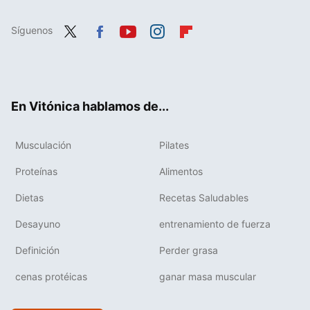
Síguenos
Twit
Fac
You
Inst
Flip
ter
ebo
tub
agr
boa
ok
e
am
rd
En Vitónica hablamos de...
Musculación
Pilates
Proteínas
Alimentos
Dietas
Recetas Saludables
Desayuno
entrenamiento de fuerza
Definición
Perder grasa
cenas protéicas
ganar masa muscular