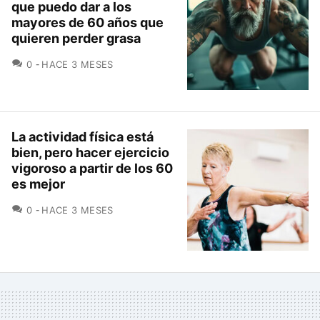
que puedo dar a los
mayores de 60 años que
quieren perder grasa
COMENTARIOS
0
HACE 3 MESES
La actividad física está
bien, pero hacer ejercicio
vigoroso a partir de los 60
es mejor
COMENTARIOS
0
HACE 3 MESES