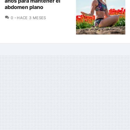
años para mantener el
abdomen plano
COMENTARIOS
0
HACE 3 MESES