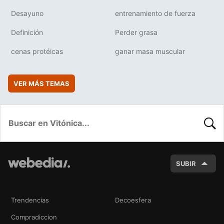
Desayuno
entrenamiento de fuerza
Definición
Perder grasa
cenas protéicas
ganar masa muscular
VER MÁS TEMAS
BUSC
SUBIR
Trendencias
Decoesfera
Compradiccion