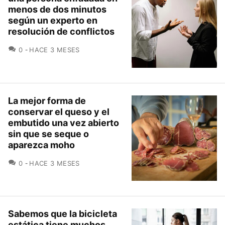
menos de dos minutos
según un experto en
resolución de conflictos
COMENTARIOS
0
HACE 3 MESES
La mejor forma de
conservar el queso y el
embutido una vez abierto
sin que se seque o
aparezca moho
COMENTARIOS
0
HACE 3 MESES
Sabemos que la bicicleta
estática tiene muchos