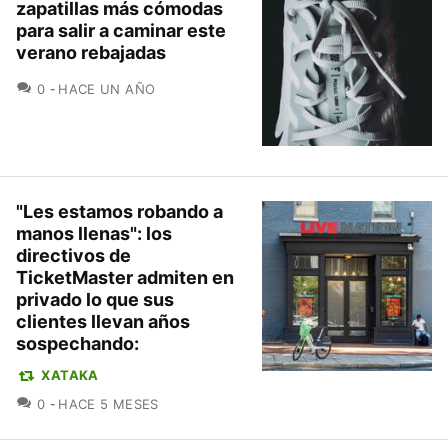
zapatillas más cómodas
para salir a caminar este
verano rebajadas
COMENTARIOS
0
HACE UN AÑO
"Les estamos robando a
manos llenas": los
directivos de
TicketMaster admiten en
privado lo que sus
clientes llevan años
sospechando:
XATAKA
COMENTARIOS
0
HACE 5 MESES