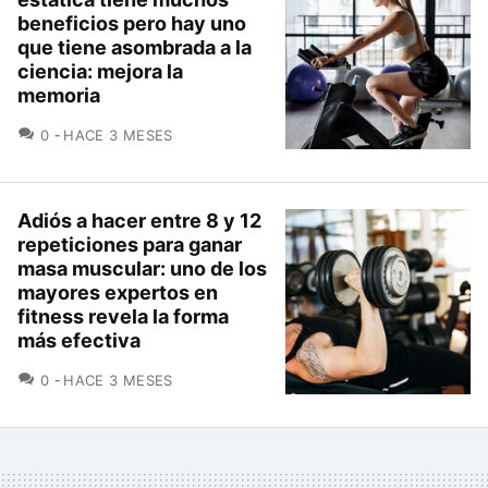
beneficios pero hay uno
que tiene asombrada a la
ciencia: mejora la
memoria
COMENTARIOS
0
HACE 3 MESES
Adiós a hacer entre 8 y 12
repeticiones para ganar
masa muscular: uno de los
mayores expertos en
fitness revela la forma
más efectiva
COMENTARIOS
0
HACE 3 MESES