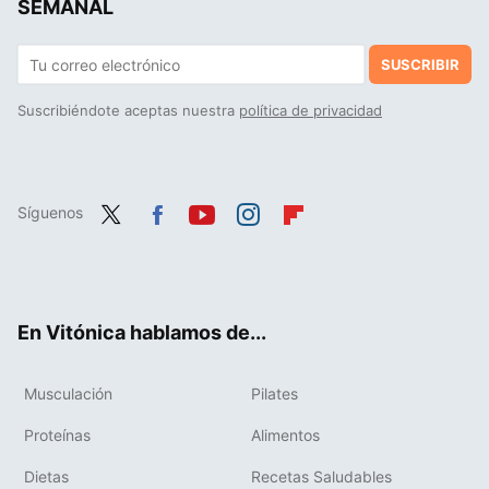
SEMANAL
SUSCRIBIR
Suscribiéndote aceptas nuestra
política de privacidad
Síguenos
Twit
Fac
You
Inst
Flip
ter
ebo
tub
agr
boa
ok
e
am
rd
En Vitónica hablamos de...
Musculación
Pilates
Proteínas
Alimentos
Dietas
Recetas Saludables