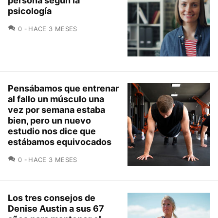
persona según la
psicología
COMENTARIOS
0
HACE 3 MESES
Pensábamos que entrenar
al fallo un músculo una
vez por semana estaba
bien, pero un nuevo
estudio nos dice que
estábamos equivocados
COMENTARIOS
0
HACE 3 MESES
Los tres consejos de
Denise Austin a sus 67