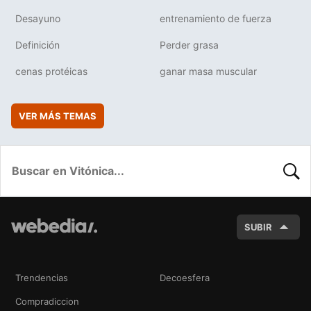
Desayuno
entrenamiento de fuerza
Definición
Perder grasa
cenas protéicas
ganar masa muscular
VER MÁS TEMAS
BUSC
SUBIR
Trendencias
Decoesfera
Compradiccion