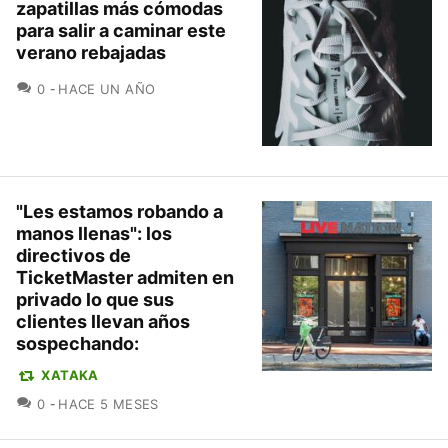
zapatillas más cómodas
para salir a caminar este
verano rebajadas
COMENTARIOS
0
HACE UN AÑO
"Les estamos robando a
manos llenas": los
directivos de
TicketMaster admiten en
privado lo que sus
clientes llevan años
sospechando:
XATAKA
COMENTARIOS
0
HACE 5 MESES