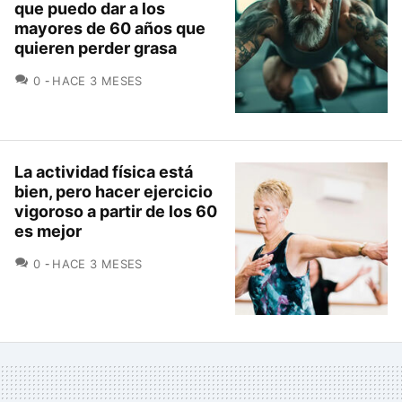
que puedo dar a los
mayores de 60 años que
quieren perder grasa
COMENTARIOS
0
HACE 3 MESES
La actividad física está
bien, pero hacer ejercicio
vigoroso a partir de los 60
es mejor
COMENTARIOS
0
HACE 3 MESES