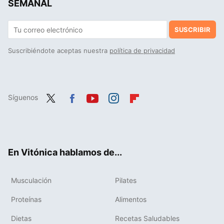
SEMANAL
SUSCRIBIR
Suscribiéndote aceptas nuestra
política de privacidad
Síguenos
Twit
Fac
You
Inst
Flip
ter
ebo
tub
agr
boa
ok
e
am
rd
En Vitónica hablamos de...
Musculación
Pilates
Proteínas
Alimentos
Dietas
Recetas Saludables