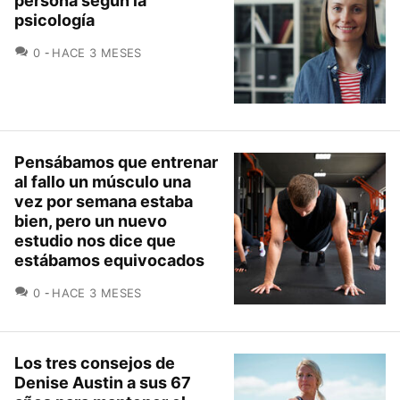
persona según la
psicología
COMENTARIOS
0
HACE 3 MESES
Pensábamos que entrenar
al fallo un músculo una
vez por semana estaba
bien, pero un nuevo
estudio nos dice que
estábamos equivocados
COMENTARIOS
0
HACE 3 MESES
Los tres consejos de
Denise Austin a sus 67