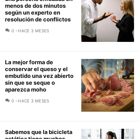
menos de dos minutos
según un experto en
resolución de conflictos
COMENTARIOS
0
HACE 3 MESES
La mejor forma de
conservar el queso y el
embutido una vez abierto
sin que se seque o
aparezca moho
COMENTARIOS
0
HACE 3 MESES
Sabemos que la bicicleta
estática tiene muchos