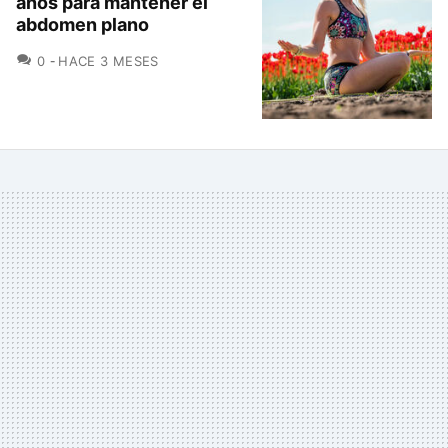
años para mantener el
abdomen plano
COMENTARIOS
0
HACE 3 MESES