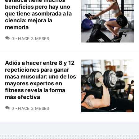
beneficios pero hay uno
que tiene asombrada a la
ciencia: mejora la
memoria
COMENTARIOS
0
HACE 3 MESES
Adiós a hacer entre 8 y 12
repeticiones para ganar
masa muscular: uno de los
mayores expertos en
fitness revela la forma
más efectiva
COMENTARIOS
0
HACE 3 MESES