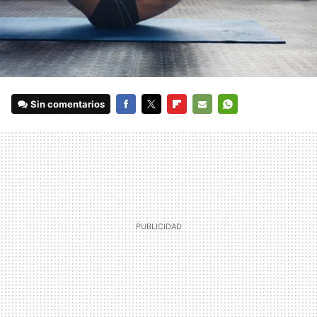
Sin comentarios
FACEBOOK
TWITTER
FLIPBOARD
E-
WHATSAPP
MAIL