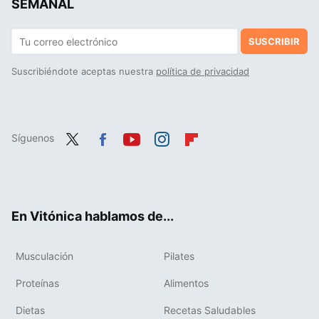
SEMANAL
SUSCRIBIR
Suscribiéndote aceptas nuestra
política de privacidad
Síguenos
Twit
Fac
You
Inst
Flip
ter
ebo
tub
agr
boa
ok
e
am
rd
En Vitónica hablamos de...
Musculación
Pilates
Proteínas
Alimentos
Dietas
Recetas Saludables