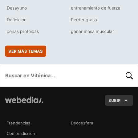
Desayuno
entrenamiento de fuerza
Definición
Perder grasa
cenas protéicas
ganar masa muscular
VER MÁS TEMAS
BUSC
SUBIR
Trendencias
Decoesfera
Compradiccion