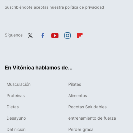
Suscribiéndote aceptas nuestra
política de privacidad
Síguenos
Twit
Fac
You
Inst
Flip
ter
ebo
tub
agr
boa
ok
e
am
rd
En Vitónica hablamos de...
Musculación
Pilates
Proteínas
Alimentos
Dietas
Recetas Saludables
Desayuno
entrenamiento de fuerza
Definición
Perder grasa