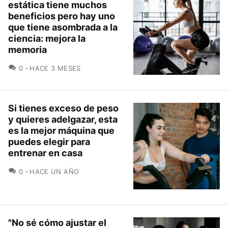
estática tiene muchos
beneficios pero hay uno
que tiene asombrada a la
ciencia: mejora la
memoria
COMENTARIOS
0
HACE 3 MESES
Si tienes exceso de peso
y quieres adelgazar, esta
es la mejor máquina que
puedes elegir para
entrenar en casa
COMENTARIOS
0
HACE UN AÑO
"No sé cómo ajustar el