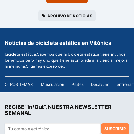
ARCHIVO DE NOTICIAS
Noticias de bicicleta estática en Vitónica
bicicleta estática:Sabemos que la bicicleta estática tiene muchos
beneficios pero hay uno que tiene asombrada a la ciencia: mejora
la memoria.Si tienes exceso de..
OTROS TEMAS:
Musculación
Pilates
Desayuno
entrenam
RECIBE "In/Out", NUESTRA NEWSLETTER
SEMANAL
SUSCRIBIR