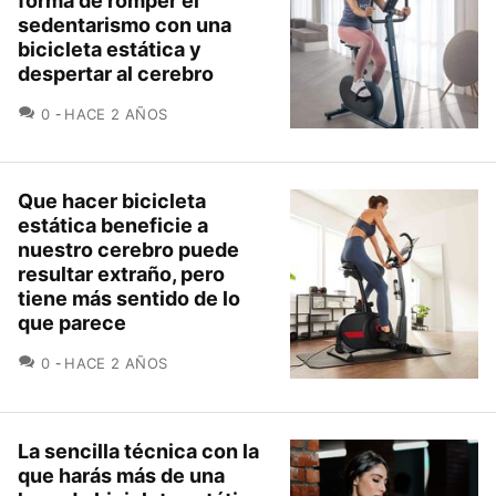
forma de romper el
sedentarismo con una
bicicleta estática y
despertar al cerebro
COMENTARIOS
0
HACE 2 AÑOS
Que hacer bicicleta
estática beneficie a
nuestro cerebro puede
resultar extraño, pero
tiene más sentido de lo
que parece
COMENTARIOS
0
HACE 2 AÑOS
La sencilla técnica con la
que harás más de una