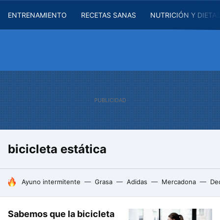
ENTRENAMIENTO
RECETAS SANAS
NUTRICIÓN Y DIETA
bicicleta estática
HOY SE HABLA DE
Ayuno intermitente
Grasa
Adidas
Mercadona
De
Sabemos que la bicicleta