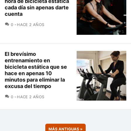
hora de bicicleta estática
cada día sin apenas darte
cuenta
COMENTARIOS
0
HACE 2 AÑOS
El brevísimo
entrenamiento en
bicicleta estática que se
hace en apenas 10
minutos para eliminar la
excusa del tiempo
COMENTARIOS
0
HACE 2 AÑOS
MÁS ANTIGUAS
»