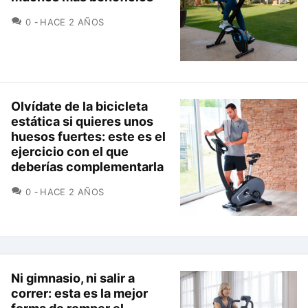
COMENTARIOS
0
HACE 2 AÑOS
Olvídate de la bicicleta
estática si quieres unos
huesos fuertes: este es el
ejercicio con el que
deberías complementarla
COMENTARIOS
0
HACE 2 AÑOS
Ni gimnasio, ni salir a
correr: esta es la mejor