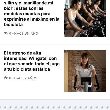
sillín y el manillar de mi
bici": estas son las
medidas exactas para
exprimirte al máximo en la
bicicleta
COMENTARIOS
0
HACE UN AÑO
El entreno de alta
intensidad 'Wingate' con
el que sacarle todo el jugo
a tu bicicleta estática
COMENTARIOS
0
HACE 2 AÑOS