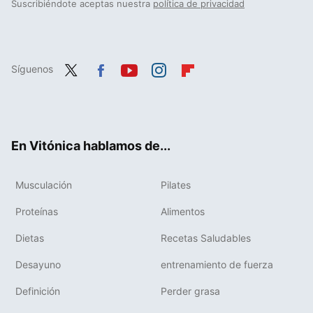
Suscribiéndote aceptas nuestra
política de privacidad
Síguenos
Twit
Fac
You
Inst
Flip
ter
ebo
tub
agr
boa
ok
e
am
rd
En Vitónica hablamos de...
Musculación
Pilates
Proteínas
Alimentos
Dietas
Recetas Saludables
Desayuno
entrenamiento de fuerza
Definición
Perder grasa