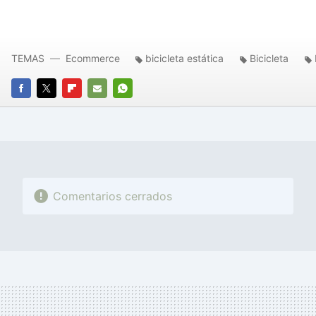
TEMAS
Ecommerce
bicicleta estática
Bicicleta
FACEBOOK
TWITTER
FLIPBOARD
E-
WHATSAPP
MAIL
Comentarios cerrados