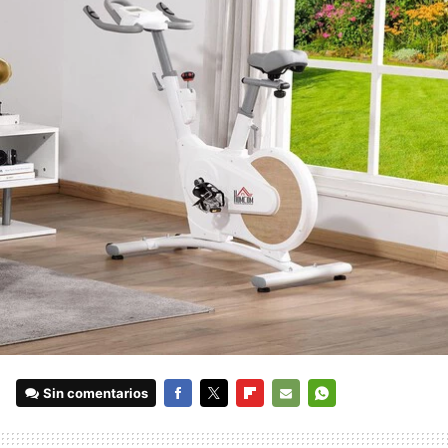
Sin comentarios
FACEBOOK
TWITTER
FLIPBOARD
E-
WHATSAPP