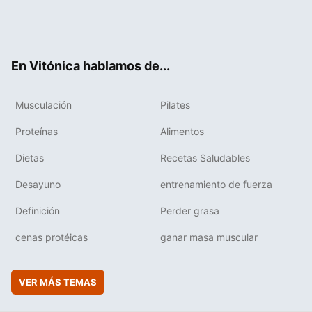
Twit
Fac
You
Inst
Flip
ter
ebo
tub
agr
boa
ok
e
am
rd
En Vitónica hablamos de...
Musculación
Pilates
Proteínas
Alimentos
Dietas
Recetas Saludables
Desayuno
entrenamiento de fuerza
Definición
Perder grasa
cenas protéicas
ganar masa muscular
VER MÁS TEMAS