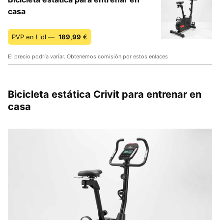
casa
PVP en Lidl —
189,99
€
El precio podría variar. Obtenemos comisión por estos enlaces
Bicicleta estática Crivit para entrenar en
casa