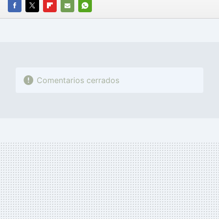
FACEBOOK
TWITTER
FLIPBOARD
E-
WHATSAPP
MAIL
Comentarios cerrados