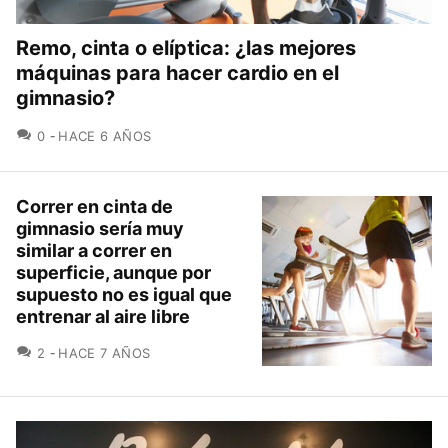
Remo, cinta o elíptica: ¿las mejores
máquinas para hacer cardio en el
gimnasio?
COMENTARIOS
0
HACE 6 AÑOS
Correr en cinta de
gimnasio sería muy
similar a correr en
superficie, aunque por
supuesto no es igual que
entrenar al aire libre
COMENTARIOS
2
HACE 7 AÑOS