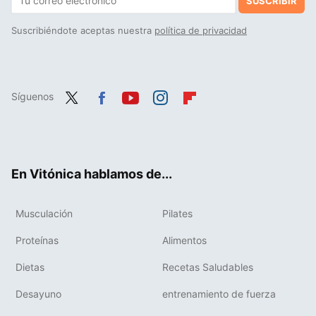
SUSCRIBIR
Suscribiéndote aceptas nuestra
política de privacidad
Síguenos
Twit
Fac
You
Inst
Flip
ter
ebo
tub
agr
boa
ok
e
am
rd
En Vitónica hablamos de...
Musculación
Pilates
Proteínas
Alimentos
Dietas
Recetas Saludables
Desayuno
entrenamiento de fuerza