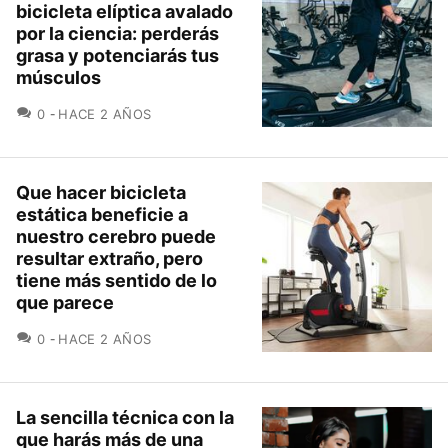
bicicleta elíptica avalado
por la ciencia: perderás
grasa y potenciarás tus
músculos
COMENTARIOS
0
HACE 2 AÑOS
Que hacer bicicleta
estática beneficie a
nuestro cerebro puede
resultar extraño, pero
tiene más sentido de lo
que parece
COMENTARIOS
0
HACE 2 AÑOS
La sencilla técnica con la
que harás más de una