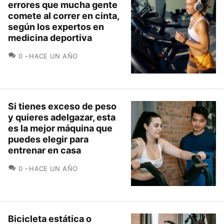
errores que mucha gente
comete al correr en cinta,
según los expertos en
medicina deportiva
COMENTARIOS
0
HACE UN AÑO
Si tienes exceso de peso
y quieres adelgazar, esta
es la mejor máquina que
puedes elegir para
entrenar en casa
COMENTARIOS
0
HACE UN AÑO
Bicicleta estática o