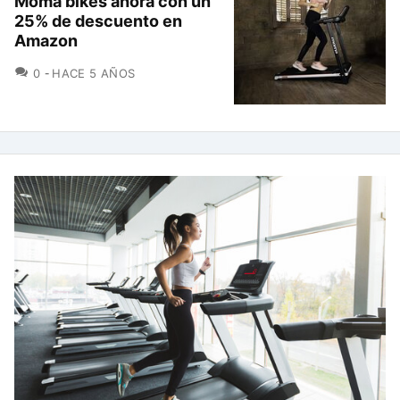
Moma bikes ahora con un
25% de descuento en
Amazon
COMENTARIOS
0
HACE 5 AÑOS