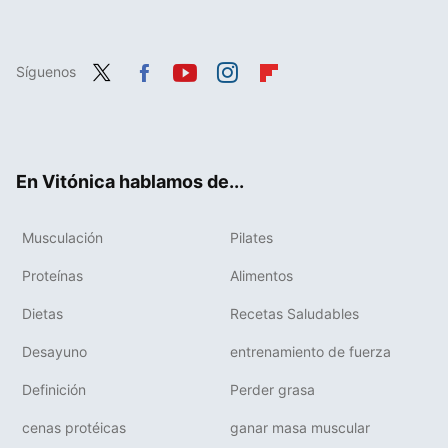
Síguenos
Twit
Fac
You
Inst
Flip
ter
ebo
tub
agr
boa
ok
e
am
rd
En Vitónica hablamos de...
Musculación
Pilates
Proteínas
Alimentos
Dietas
Recetas Saludables
Desayuno
entrenamiento de fuerza
Definición
Perder grasa
cenas protéicas
ganar masa muscular