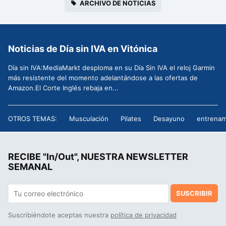
ARCHIVO DE NOTICIAS
Noticias de Día sin IVA en Vitónica
Día sin IVA:MediaMarkt desploma en su Día Sin IVA el reloj Garmin
más resistente del momento adelantándose a las ofertas de
Amazon.El Corte Inglés rebaja en...
OTROS TEMAS:
Musculación
Pilates
Desayuno
entrenam
RECIBE "In/Out", NUESTRA NEWSLETTER
SEMANAL
SUSCRIBIR
Suscribiéndote aceptas nuestra
política de privacidad