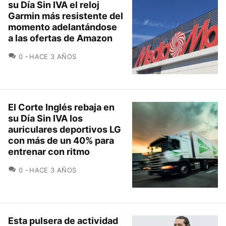
su Día Sin IVA el reloj
Garmin más resistente del
momento adelantándose
a las ofertas de Amazon
COMENTARIOS
0
HACE 3 AÑOS
El Corte Inglés rebaja en
su Día Sin IVA los
auriculares deportivos LG
con más de un 40% para
entrenar con ritmo
COMENTARIOS
0
HACE 3 AÑOS
Esta pulsera de actividad