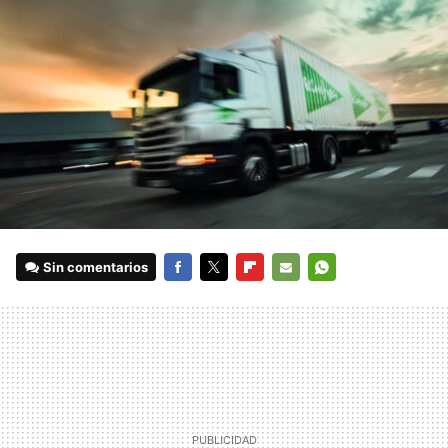
Sin comentarios
FACEBOOK
TWITTER
FLIPBOARD
E-
WHATSAPP
MAIL