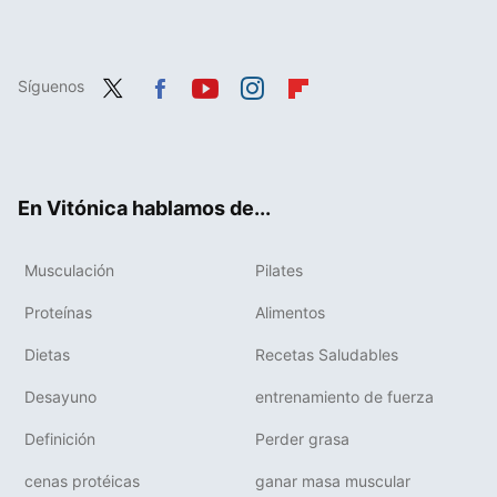
Síguenos
Twit
Fac
You
Inst
Flip
ter
ebo
tub
agr
boa
ok
e
am
rd
En Vitónica hablamos de...
Musculación
Pilates
Proteínas
Alimentos
Dietas
Recetas Saludables
Desayuno
entrenamiento de fuerza
Definición
Perder grasa
cenas protéicas
ganar masa muscular