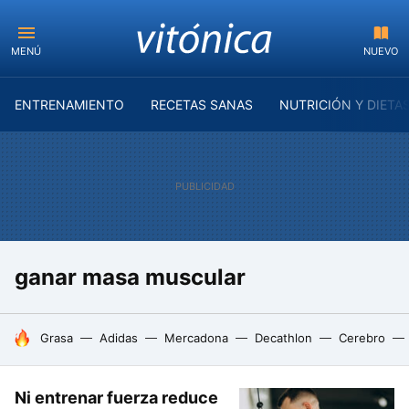
MENÚ
NUEVO
ENTRENAMIENTO
RECETAS SANAS
NUTRICIÓN Y DIETA
ganar masa muscular
HOY SE HABLA DE
Grasa
Adidas
Mercadona
Decathlon
Cerebro
Ni entrenar fuerza reduce