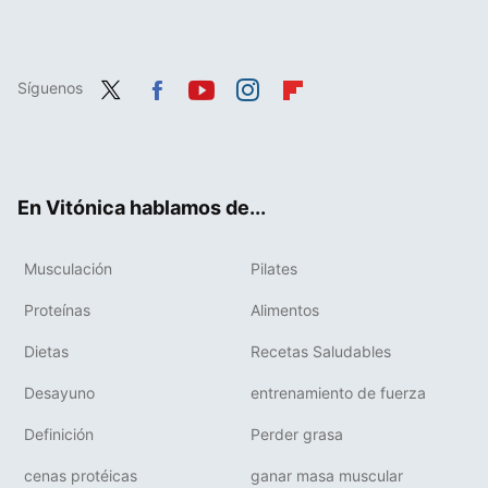
Síguenos
Twit
Fac
You
Inst
Flip
ter
ebo
tub
agr
boa
ok
e
am
rd
En Vitónica hablamos de...
Musculación
Pilates
Proteínas
Alimentos
Dietas
Recetas Saludables
Desayuno
entrenamiento de fuerza
Definición
Perder grasa
cenas protéicas
ganar masa muscular