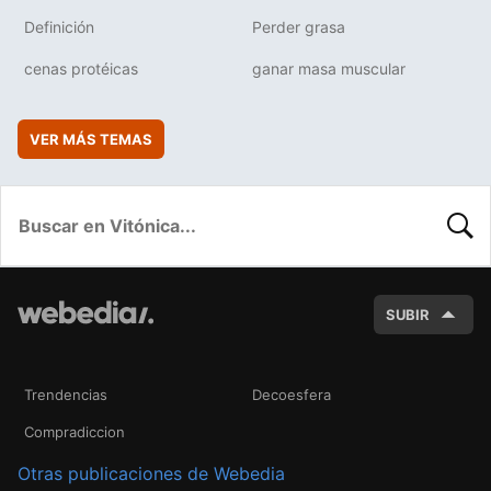
Definición
Perder grasa
cenas protéicas
ganar masa muscular
VER MÁS TEMAS
BUSC
SUBIR
Trendencias
Decoesfera
Compradiccion
Otras publicaciones de Webedia