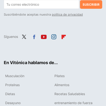
SUSCRIBIR
Suscribiéndote aceptas nuestra
política de privacidad
Síguenos
Twit
Fac
You
Inst
Flip
ter
ebo
tub
agr
boa
ok
e
am
rd
En Vitónica hablamos de...
Musculación
Pilates
Proteínas
Alimentos
Dietas
Recetas Saludables
Desayuno
entrenamiento de fuerza