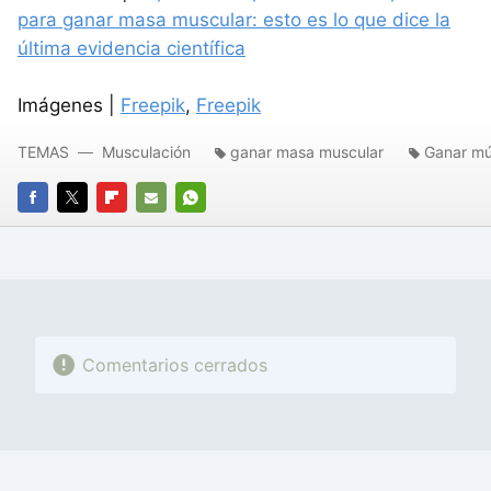
para ganar masa muscular: esto es lo que dice la
última evidencia científica
Imágenes |
Freepik
,
Freepik
TEMAS
Musculación
ganar masa muscular
Ganar mú
FACEBOOK
TWITTER
FLIPBOARD
E-
WHATSAPP
MAIL
Comentarios cerrados