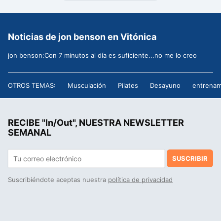
Noticias de jon benson en Vitónica
jon benson:Con 7 minutos al día es suficiente...no me lo creo
OTROS TEMAS:
Musculación
Pilates
Desayuno
entrenam
RECIBE "In/Out", NUESTRA NEWSLETTER
SEMANAL
SUSCRIBIR
Suscribiéndote aceptas nuestra
política de privacidad