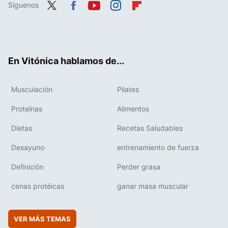
Síguenos
Twit
Fac
You
Inst
Flip
ter
ebo
tub
agr
boa
ok
e
am
rd
En Vitónica hablamos de...
Musculación
Pilates
Proteínas
Alimentos
Dietas
Recetas Saludables
Desayuno
entrenamiento de fuerza
Definición
Perder grasa
cenas protéicas
ganar masa muscular
VER MÁS TEMAS