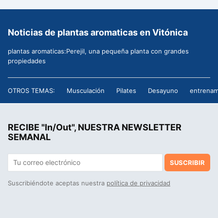
Noticias de plantas aromaticas en Vitónica
plantas aromaticas:Perejil, una pequeña planta con grandes
propiedades
OTROS TEMAS:
Musculación
Pilates
Desayuno
entrenam
RECIBE "In/Out", NUESTRA NEWSLETTER
SEMANAL
SUSCRIBIR
Suscribiéndote aceptas nuestra
política de privacidad