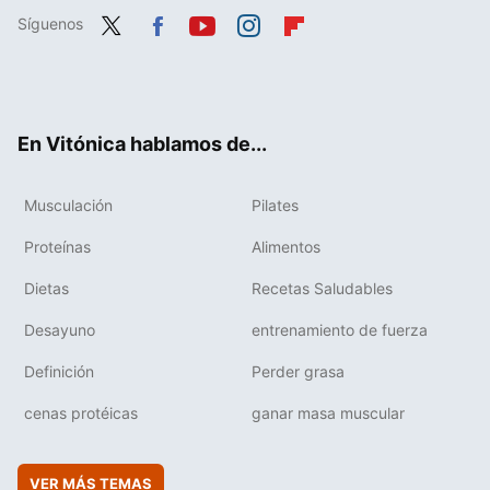
Síguenos
Twit
Fac
You
Inst
Flip
ter
ebo
tub
agr
boa
ok
e
am
rd
En Vitónica hablamos de...
Musculación
Pilates
Proteínas
Alimentos
Dietas
Recetas Saludables
Desayuno
entrenamiento de fuerza
Definición
Perder grasa
cenas protéicas
ganar masa muscular
VER MÁS TEMAS